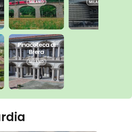
MILANO
MILANO
Pinacoteca di
Brera
MILANO
ardia