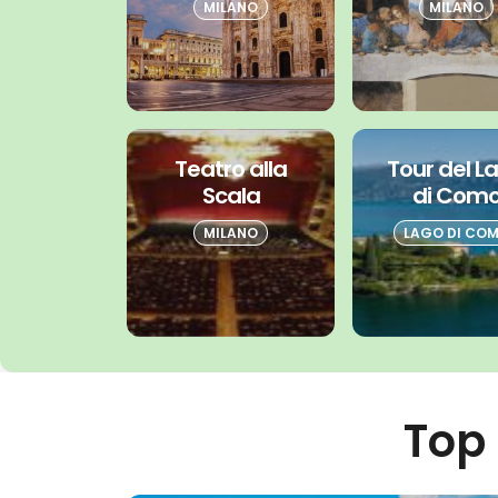
MILANO
MILANO
Teatro alla
Tour del L
Scala
di Com
MILANO
LAGO DI CO
Top 