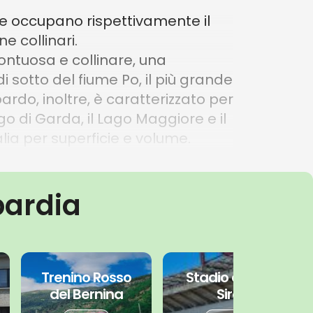
he occupano rispettivamente il
e collinari.
montuosa e collinare, una
i sotto del fiume Po, il più grande
bardo, inoltre, è caratterizzato per
Lago di Garda, il Lago Maggiore e il
lia per superficie e volume.
tà metropolitana di Milano e
muni).
bardia
iemonte, a est col Veneto e il
Trenino Rosso
Stadio di San
del Bernina
Siro