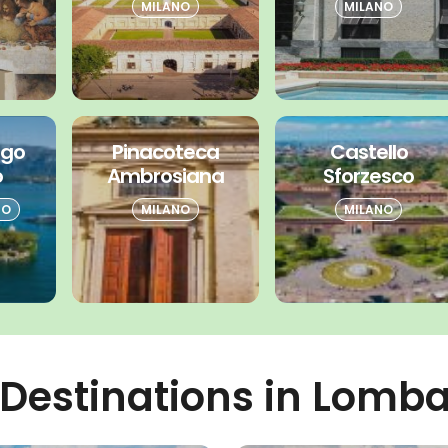
MILANO
MILANO
ago
Pinacoteca
Castello
o
Ambrosiana
Sforzesco
MO
MILANO
MILANO
Destinations in Lomb