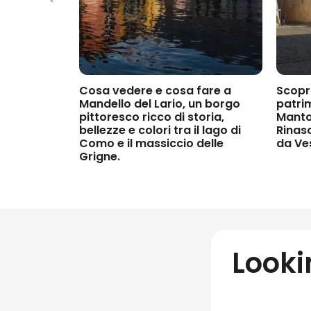
Cosa vedere e cosa fare a
Scop
Mandello del Lario
, un borgo
patri
pittoresco ricco di storia,
Mant
bellezze e colori tra il
lago di
Rinas
Como
e il
massiccio delle
da
Ve
Grigne
.
Lookin