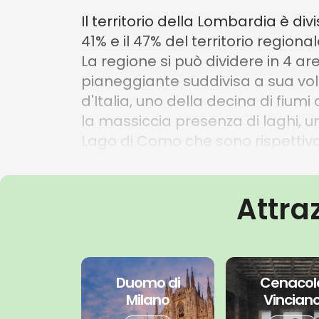
Il territorio della Lombardia è 
41% e il 47% del territorio regiona
La regione si può dividere in 4 a
pianeggiante suddivisa a sua volta
d'Italia, uno della decina di fiumi
la massiccia presenza di laghi, un c
Lago di Como che sono rispettivame
La Lombardia è una regione del n
altre 11 province (la Lombardia è 
Attra
Confina a nord con la Svizzera (C
Trentino-Alto Adige e a sud con 
Duomo di
Cenacol
Milano
Vincian