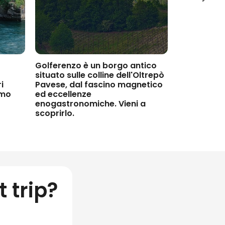
Golferenzo
è un
borgo
antico
Sulle spond
situato sulle
colline dell'Oltrepò
di Como
si
i
Pavese
, dal fascino magnetico
incontamin
omo
ed eccellenze
a forma di 
enogastronomiche. Vieni a
scoprirlo.
t trip?