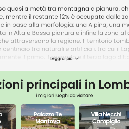
diviso quasi a metà tra montagna e pianura, c
le, mentre il restante 12% è occupato dalle zon
ree in base alla morfologia: una Alpina, una 
 in Alta e Bassa pianura e infine la zona al d
 che attraversano la regione. Il territorio Lom
entinaio tra naturali e artificiali, tra cui il 
nte il primo, il secondo e il terzo lago d'Ita
Leggi di più
ord ovest d'Italia. Ha come capoluogo la cit
la regione italiana con più province e più co
zioni principali in Lom
anton Ticino e Canton Grigioni), a ovest col P
l'Emilia-Romagna.
i migliori luoghi da visitare
o
Palazzo Te
Villa Necchi
o
Mantova
Campiglio