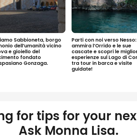
riamo
Sabbioneta
, borgo
Parti con noi verso
Nesso
:
monio dell’umanità vicino
ammira l’
Orrido
e le sue
ova
e gioiello del
cascate
e scopri le miglior
cimento
fondato
esperienze sul
Lago di C
spasiano Gonzaga
.
tra
tour in barca
e
visite
guidate
!
g for tips for your nex
Ask Monna Lisa.