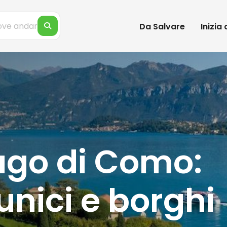
Da Salvare
Inizia
ago di Como:
nici e borghi