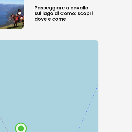
Passeggiare a cavallo
sul lago di Como: scopri
dove e come