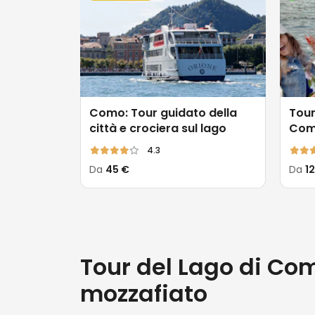
Como: Tour guidato della
Tour
città e crociera sul lago
Co
4.3
Da
45 €
Da
1
Tour del Lago di Co
mozzafiato