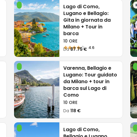
postarti tra le
Lago di Como,
bus locali o tramite il
Lugano e Bellagio:
Gita in giornata da
Milano + Tour in
barca
o Lampugnano, puoi
10 ORE
ca un'ora su autobus
4.6
Da
87.75 €
i online a prezzi
Varenna, Bellagio e
Lugano: Tour guidato
lto, è consigliabile
da Milano + tour in
to durante l’alta
barca sul Lago di
iore esperienza
Como
destinazione.
10 ORE
Da
118 €
Lago di Como,
Bellagio e Lugano