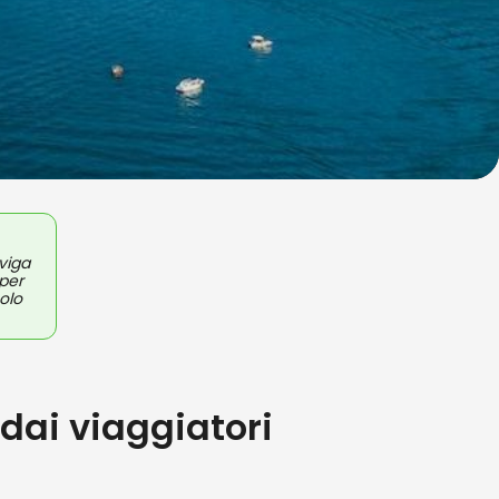
viga
 per
olo
 dai viaggiatori