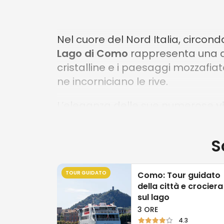
Nel cuore del Nord Italia, circon
Lago di Como
rappresenta una de
cristalline e i paesaggi mozzafiat
ne incorniciano le rive.
L’eleganza delle sue numerose
v
tratti distintivi di questo vero e
tranquillità. I giardini lussureggian
S
esplorare il patrimonio culturale
Perdersi tra le suggestive stradi
TOUR GUIDATO
Como: Tour guidato
in un paesaggio che sembra uscit
della città e crociera
sul lago
memoria.
3 ORE
4.3
Prendere parte a un
tour del La