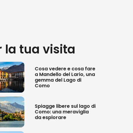
urali meravigliosi:
navigare sul
 paesaggio da una prospettiva
ie nascoste della zona, gli angoli
 la tua visita
re, se sei in cerca di un’autentica
e circostanti, e che offrono
.
Cosa vedere e cosa fare
a Mandello del Lario, una
 natura
si intrecciano, creando
gemma del Lago di
o dei luoghi più belli d’Italia.
Como
Spiagge libere sul lago di
Como: una meraviglia
da esplorare