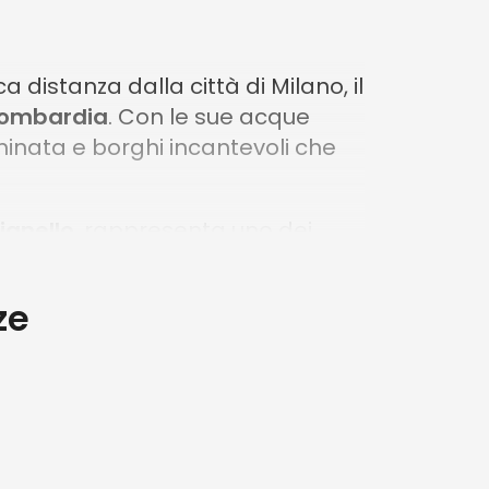
a distanza dalla città di Milano, il
ombardia
. Con le sue acque
aminata e borghi incantevoli che
bianello
, rappresenta uno dei
ca un'esperienza di puro incanto e
ccontano sono un invito a
ze
rsi sulle acque del lago, immerso
rimarrà davvero impressa nella
viaggio che combina il fascino