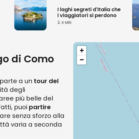
I laghi segreti d'Italia che
i viaggiatori si perdono
⏳ 4 MIN
+
go di Como
−
 parte a un
tour del
ità degli
ree più belle del
nfatti, puoi
partire
ivare senza sforzo alla
città varia a seconda