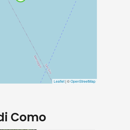
Leaflet
| ©
OpenStreetMap
 di Como