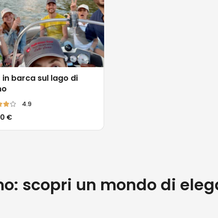
 in barca sul lago di
mo
4.9
20 €
mo: scopri un mondo di ele