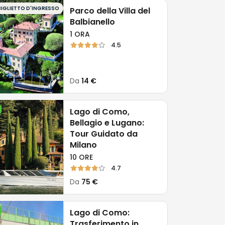
BIGLIETTO D'INGRESSO
Parco della Villa del
Balbianello
1 ORA
4.5
Da
14 €
Lago di Como,
Bellagio e Lugano:
Tour Guidato da
Milano
10 ORE
4.7
Da
75 €
Lago di Como:
Trasferimento in