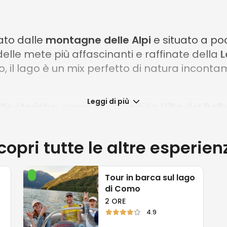
dato dalle
montagne delle Alpi
e situato a poc
lle mete più affascinanti e raffinate della
L
o, il lago è un mix perfetto di natura incont
Leggi di più
ille storiche
, come la splendida
Villa del Bal
 proprio angolo di paradiso, ideale per chi cer
ti, le
eleganti architetture
e le storie che ra
copri tutte le altre esperien
 e naturale di questo luogo magico.
ne di
Bellagio
, o guardare il tramonto riflette
Tour in barca sul lago
o da una cartolina, è un’esperienza che ti 
di Como
2 ORE
4.9
go di Como
significa anche intraprendere un 