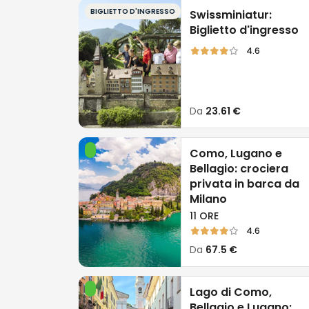
minuti. Una volta a Como. potrai s
BIGLIETTO D'INGRESSO
Swissminiatur:
diverse località del lago con auto
Biglietto d'ingresso
servizio di battelli e aliscafi.
4.6
-
in autobus
: partendo da Milan
arrivare al centro di Como in cir
Da
23.61 €
confortevoli e moderni, prenotabil
spesso competitivi.
Como, Lugano e
Bellagio: crociera
Indipendentemente dal mezzo sce
privata in barca da
pianificare in anticipo
, soprattut
Milano
stagione, per assicurarti la migl
11 ORE
possibile in questa meravigliosa 
4.6
Da
67.5 €
Lago di Como,
Bellagio e Lugano: