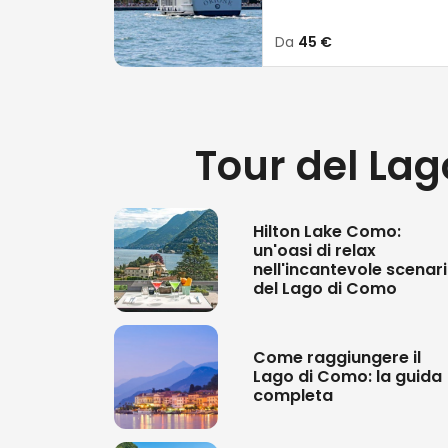
dei borghi affacciati sul lago con
Da
45 €
lago
è una delle esperienze più s
unica.
Le
escursioni in barca
, infatti, t
Tour del Lago
più tranquilli, le insenature più p
avventura, puoi esplorare i numer
innumerevoli opportunità di fare
Hilton Lake Como:
un'oasi di relax
Visitare il Lago di Como signifi
nell'incantevole scenar
un’esperienza che rimane nel cuore
del Lago di Como
Come raggiungere il
Lago di Como: la guida
completa