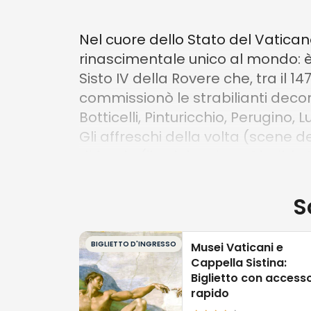
Nel cuore dello Stato del Vatican
rinascimentale unico al mondo: 
Sisto IV della Rovere che, tra il 
commissionò le strabilianti decor
Botticelli, Pinturicchio, Perugino,
Gli affreschi della volta (scene 
di fondo (il celeberrimo
Giudizio 
S
È impossibile tradurre in parole l
dell’arte italiana più innovativa.
emblema. Tuttavia, forse l’affres
BIGLIETTO D'INGRESSO
Musei Vaticani e
Cappella Sistina:
quello realizzato dal
Perugino
: u
Biglietto con access
Dio. L’ambientazione è una maest
rapido
di uno spazio rigoroso, scandito