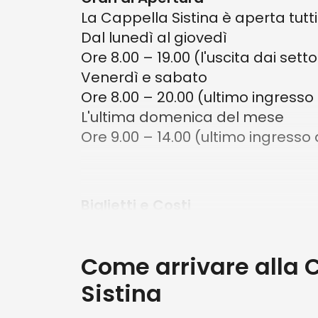
Da
86 €
La Cappella Sistina è aperta tutti
Dal lunedì al giovedì
Ore 8.00 – 19.00 (l'uscita dai setto
Venerdì e sabato
Ore 8.00 – 20.00 (ultimo ingresso 
L'ultima domenica del mese
Ore 9.00 – 14.00 (ultimo ingresso a
Biglietti e Costi
A partire dal 1° gennaio 2024, il 
alla Cappella Sistina, è di 20 euro.
Come arrivare alla 
Per un'esperienza più completa e s
con visita guidata con un esperto 
Sistina