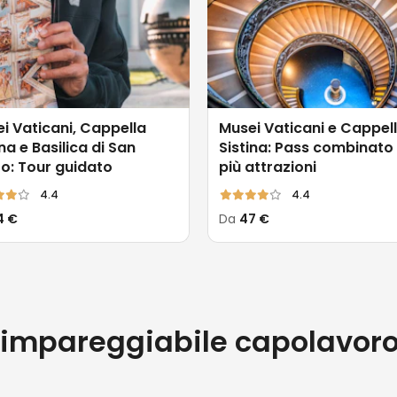
i Vaticani, Cappella
Musei Vaticani e Cappel
ina e Basilica di San
Sistina: Pass combinato
ro: Tour guidato
più attrazioni
4.4
4.4
4 €
Da
47 €
: impareggiabile capolavoro