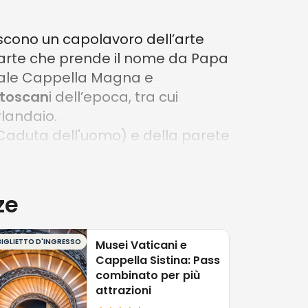
iscono un capolavoro dell’arte
d’arte che prende il nome da Papa
dievale Cappella Magna e
 toscan
i dell’epoca, tra cui
rlandaio.
a Caduta dell'uomo) e della parete
di
Michelangelo Buonarroti
.
ze
 considerati all’epoca il vertice
mpresa di sceglierne uno solo come
raordinaria impresa artistica è
BIGLIETTO D'INGRESSO
Musei Vaticani e
Cappella Sistina: Pass
an Pietro le chiavi del regno di
combinato per più
ovono con naturalezza all’interno
attrazioni
te prospettiva, frutto delle più