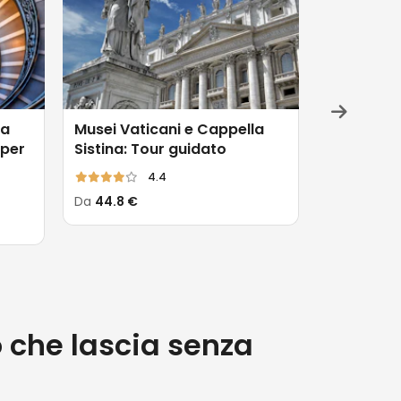
la
Musei Vaticani e Cappella
Musei Vat
 per
Sistina: Tour guidato
Sistina: T
piccoli gr
4.4
Da
44.8 €
Da
76 €
 che lascia senza