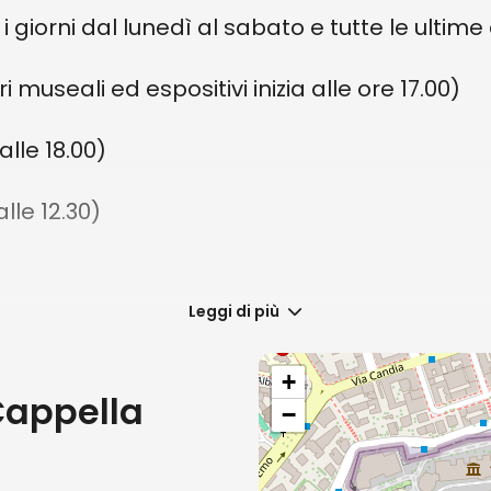
Da
129 €
 i giorni dal lunedì al sabato e tutte le ult
ri museali ed espositivi inizia alle ore 17.00)
alle 18.00)
lle 12.30)
Leggi di più
costo del biglietto standard intero per i Musei
 Per le categorie aventi diritto, il biglietto ri
+
Cappella
enza stress, è consigliabile pre acquistare onl
−
storico dell’arte.