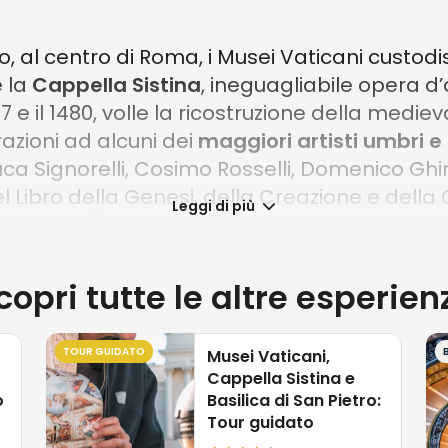
o, al centro di Roma, i Musei Vaticani custod
è la
Cappella Sistina
, ineguagliabile opera 
1477 e il 1480, volle la ricostruzione della me
azioni ad alcuni dei
maggiori artisti umbri e
 Luca Signorelli, Cosimo Rosselli, Domenico Ghi
del Libro della Genesi, della Creazione e dell
Leggi di più
Universale
), invece, sono nati dalla maestria 
copri tutte le altre esperien
a magnificenza di capolavori così straordinari,
 La loro bellezza è tale da rendere ardua l’i
co che meglio incarna l’essenza di questa st
TOUR GUIDATO
Musei Vaticani,
Cappella Sistina e
na scena grandiosa in cui Cristo consegna a S
o
Basilica di San Pietro:
osa piazza italiana, dove i personaggi si mu
Tour guidato
 da geometrie armoniose e da un’impressionan