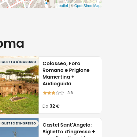
Leaflet
| ©
OpenStreetMap
Roma
BIGLIETTO D'INGRESSO
Colosseo, Foro
Romano e Prigione
Mamertina +
Audioguida
3.8
Da
32 €
BIGLIETTO D'INGRESSO
Castel Sant'Angelo:
Biglietto d'ingresso +