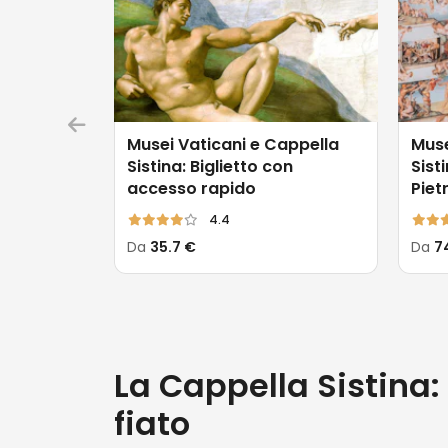
Musei Vaticani e Cappella
Muse
Sistina: Biglietto con
Sist
accesso rapido
Piet
4.4
Da
35.7 €
Da
7
La Cappella Sistina
fiato