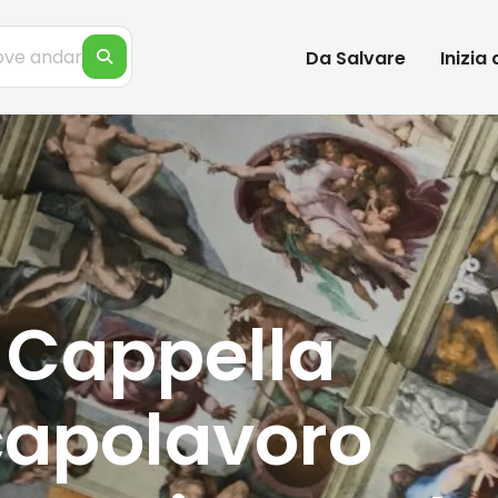
Da Salvare
Inizia
a Cappella
l capolavoro