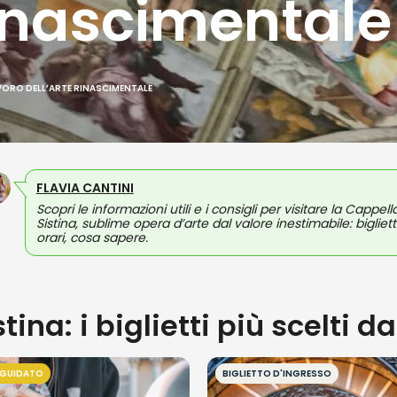
rinascimentale
AVORO DELL’ARTE RINASCIMENTALE
FLAVIA CANTINI
Scopri le informazioni utili e i consigli per visitare la Cappell
Sistina, sublime opera d’arte dal valore inestimabile: biglietti
orari, cosa sapere.
ina: i biglietti più scelti d
 GUIDATO
BIGLIETTO D'INGRESSO