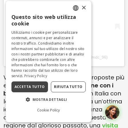
×
Questo sito web utilizza
ENGLISH
cookie
ITALIAN
Utilizziamo i cookie per personalizzare
contenuti, annunci e per analizzare il
nostro traffico. Condividiamo inoltre
informazioni sul tuo utilizzo del nostro sito
con i nostri partner pubblicitari e di analisi
Un post condiviso da Nicola De Cillis (@ndc_96)
che potrebbero combinarle con altre
informazioni che hai fornito loro o che
hanno raccolto dal tuo utilizzo dei loro
servizi.
Privacy Policy
Vorresti sapere quali sono le proposte più
entusiasmanti per un’
escursione con i
ACCETTA TUTTO
RIFIUTA TUTTO
bambini
? Tra le cose da fare in Italia con
MOSTRA DETTAGLI
la famiglia, il Lazio rappresenta un’ottima
idea per rallegrare la tua vacanza
Cookie Policy
offrendoti panorami unici. In questa
regione dal glorioso passato, una
visita