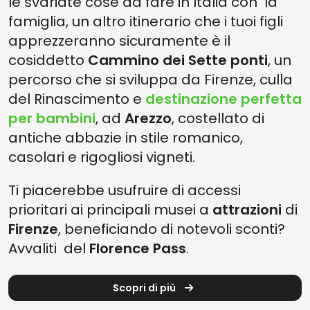
le svariate cose da fare in Italia con la
famiglia, un altro itinerario che i tuoi figli
apprezzeranno sicuramente è il
cosiddetto
Cammino dei Sette ponti
, un
percorso che si sviluppa da Firenze, culla
del Rinascimento e
destinazione perfetta
per bambini
, ad
Arezzo
, costellato di
antiche abbazie in stile romanico,
casolari e rigogliosi vigneti.
Ti piacerebbe usufruire di accessi
prioritari ai principali musei a
attrazioni
di
Firenze
, beneficiando di notevoli sconti?
Avvaliti del
Florence Pass
.
Scopri di più