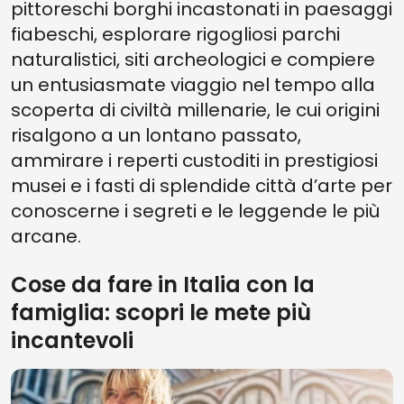
PARCHI NAZIONALI
pittoreschi borghi incastonati in paesaggi
fiabeschi, esplorare rigogliosi parchi
7. COSE DA FARE IN ITALIA CON LA FAMIGLIA NELLA REGIONE DEI
BORBONE
naturalistici, siti archeologici e compiere
6. COSE DA FARE IN ITALIA CON I BAMBINI NELLA REGIONE DEI
un entusiasmate viaggio nel tempo alla
CASTELLI MEDIOEVALI
scoperta di civiltà millenarie, le cui origini
5. COSE DA FARE IN ITALIA CON I BAMBINI NELLA REGIONE DEL
risalgono a un lontano passato,
VULTURE E DI METAPONTO
ammirare i reperti custoditi in prestigiosi
4. COSE DA FARE IN ITALIA CON I BAMBINI NELLA REGIONE DELLA
musei e i fasti di splendide città d’arte per
DAUNIA
conoscerne i segreti e le leggende le più
3. COSA FARE E DOVE ANDARE CON I BAMBINI NELLA REGIONE DEI
BRONZI DI RIACE
arcane.
2. COSE DA FARE IN ITALIA CON I BAMBINI NELLA REGIONE DEI TEMPLI
Cose da fare in Italia con la
1. COSE DA FARE IN ITALIA CON LA FAMIGLIA NELLA REGIONE DEL
PARCO DI ARZACHENA
famiglia: scopri le mete più
incantevoli
COSE DA FARE IN ITALIA CON LA FAMIGLIA: ESPLORA ALCUNE
MERAVIGLIOSE DESTINAZIONI