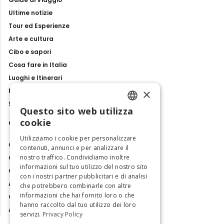
Ultime notizie
Tour ed Esperienze
Arte e cultura
Cibo e sapori
Cosa fare in Italia
Luoghi e Itinerari
×
Mostre, eventi e spettacoli
Storie e tradizioni
Questo sito web utilizza
ENGLISH
cookie
Contatti
ITALIAN
Utilizziamo i cookie per personalizzare
Chi siamo
contenuti, annunci e per analizzare il
nostro traffico. Condividiamo inoltre
Collabora con noi
informazioni sul tuo utilizzo del nostro sito
Contatti
con i nostri partner pubblicitari e di analisi
Ambasciatrice dell'Eccellenza
che potrebbero combinarle con altre
informazioni che hai fornito loro o che
Osservatorio Turismo
hanno raccolto dal tuo utilizzo dei loro
Area Riservata
servizi.
Privacy Policy