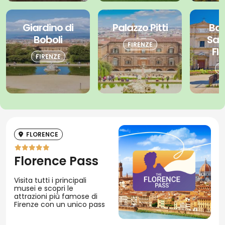
Giardino di
Palazzo Pitti
Bas
Boboli
San
FIRENZE
Fl
FIRENZE
F
FLORENCE
Florence Pass
Visita tutti i principali
musei e scopri le
attrazioni più famose di
Firenze con un unico pass