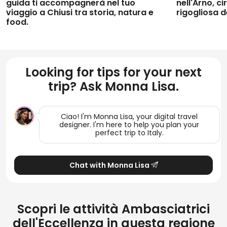
guida ti accompagnerà nel tuo
nell'
Arno
, c
viaggio a Chiusi tra storia, natura e
rigogliosa d
food
.
Looking for tips for your next
trip? Ask Monna Lisa.
Ciao! I'm Monna Lisa, your digital travel
designer. I'm here to help you plan your
perfect trip to Italy.
Chat with Monna Lisa
Scopri le attività Ambasciatrici
dell'Eccellenza in questa regione