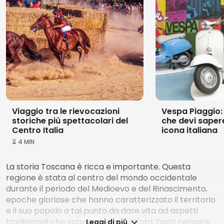
Viaggio tra le rievocazioni
Vespa Piaggio: 
storiche più spettacolari del
che devi saper
Centro Italia
icona italiana
⏳ 4 MIN
La storia Toscana è ricca e importante. Questa
regione è stata al centro del mondo occidentale
durante il periodo del Medioevo e del Rinascimento,
epoche gloriose che hanno caratterizzato il territorio
e il suo popolo a tal punto da dare vita ad aspetti
tradizionali che sopravvivono tutt'ora: basti pensare
Leggi di più