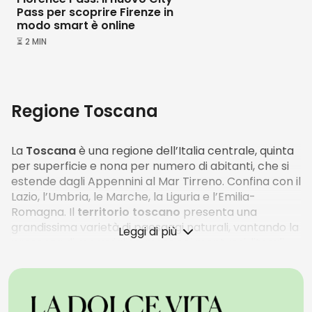
Pass per scoprire Firenze in
modo smart è online
⏳ 2 MIN
Regione Toscana
La
Toscana
è una regione dell’Italia centrale, quinta
per superficie e nona per numero di abitanti, che si
estende dagli Appennini al Mar Tirreno. Confina con il
Lazio, l’Umbria, le Marche, la Liguria e l’Emilia-
Romagna. Il
territorio toscano
presenta una
grandissima varietà di paesaggi naturali, vantando la
Leggi di più
presenza di meravigliosi massicci montuosi, litorali
marini affascinanti, laghi incontaminati e riserve
naturali protette.
Le
colline toscane sono famose in tutto il mondo per