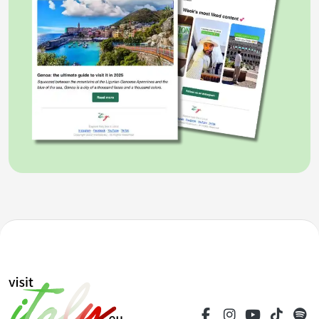
commercio e della modernità. Ma è il Rinascimento
che rende Firenze e la Toscana il centro della
cultura, della scienza e dell’arte, influenzando per
sempre il pensiero europeo e mondiale. È qui dove è
nata la lingua italiana, grazie alla diffusione del
volgare come lingua letteraria e all’opera di autori
immortali come Dante, Petrarca e Boccaccio.
Durante il Risorgimento i fermenti politici toscani
hanno contribuito sensibilmente alla nascita del
Regno d’Italia, rivestendo ancora una volta un ruolo
di riferimento a livello storico e culturale.
Firenze è la
città più grande
della Toscana,
capoluogo della regione e centro nevralgico da cui si
dirama la maggior parte dei movimenti commerciali
e turistici. Firenze racchiude in sé il meglio
dell’attrattiva grazie alla sua storia e cultura di
rilievo, le bellezze architettoniche, la tradizione
artigianale, l’ospitalità della gente e la ricca offerta
gastronomica. Innumerevoli sono le attrazioni