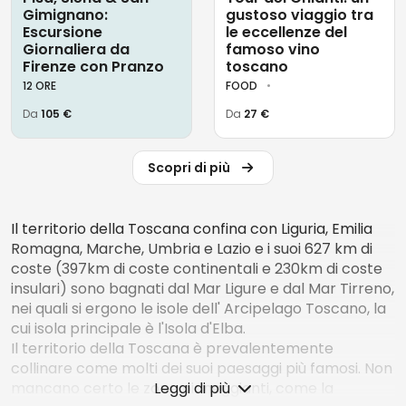
Gimignano:
gustoso viaggio tra
Escursione
le eccellenze del
Giornaliera da
famoso vino
Firenze con Pranzo
toscano
12 ORE
FOOD
Da
105 €
Da
27 €
Scopri di più
Il territorio della Toscana confina con Liguria, Emilia
Romagna, Marche, Umbria e Lazio e i suoi 627 km di
coste (397km di coste continentali e 230km di coste
insulari) sono bagnati dal Mar Ligure e dal Mar Tirreno,
nei quali si ergono le isole dell' Arcipelago Toscano, la
cui isola principale è l'Isola d'Elba.
Il territorio della Toscana è prevalentemente
collinare come molti dei suoi paesaggi più famosi. Non
mancano certo le zone pianeggianti, come la
Leggi di più