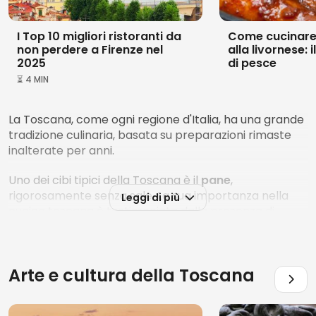
I Top 10 migliori ristoranti da
Come cucinare 
non perdere a Firenze nel
alla livornese: 
2025
di pesce
⏳ 4 MIN
La Toscana, come ogni regione d'Italia, ha una grande
tradizione culinaria, basata su preparazioni rimaste
inalterate per anni.
Uno dei cibi tipici della Toscana è il
pane
,
rigorosamente senza sale. La sua importanza nella
Leggi di più
cucina toscana è testimoniata dalla presenza di
ricette come la ribollita e la
pappa al pomodoro
,
che lo vedono assoluto protagonista.
Altre protagoniste della cucina toscana sono le carni,
Arte e cultura della
Toscana
usate per salumi e insaccati, come la finocchiona o il
celebre lardo di Colonnata, ma anche la selvaggina e,