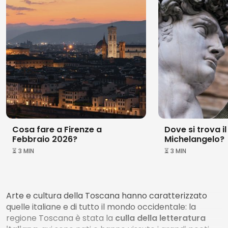
ovviamente, la celebre
bistecca alla fiorentina
.
Parlando di cibo e sapori della Toscana è d'obbligo
citare la sua grande produzione vinicola che
comprende alcuni tra i
vini migliori al mondo
: il
Chianti, il Brunello di Montalcino, il San Gimignano e il
vinsanto.
Cosa fare a Firenze a
Dove si trova il
Febbraio 2026?
Michelangelo?
⏳ 3 MIN
⏳ 3 MIN
Arte e cultura della Toscana hanno caratterizzato
quelle italiane e di tutto il mondo occidentale: la
regione Toscana è stata la
culla della letteratura