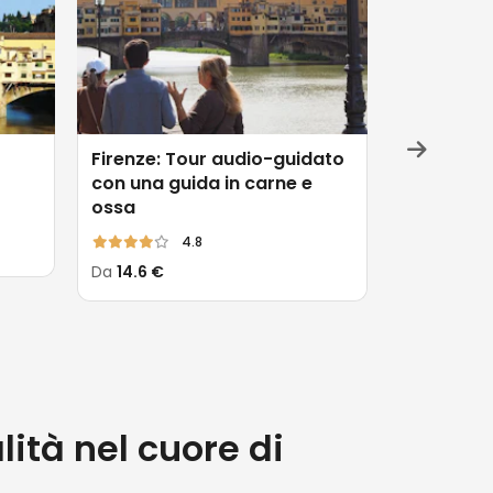
Firenze: Tour audio-guidato
Fiume Arn
con una guida in carne e
del Barch
ossa
4.8
Da
58.88 €
Da
14.6 €
lità nel cuore di