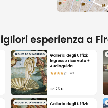
igliori esperienza a Fi
BIGLIETTO D'INGRESSO
Galleria degli Uffizi:
Ingresso riservato +
Audioguida
4.3
Da
25 €
BIGLIETTO D'INGRESSO
Galleria degli Uffizi: