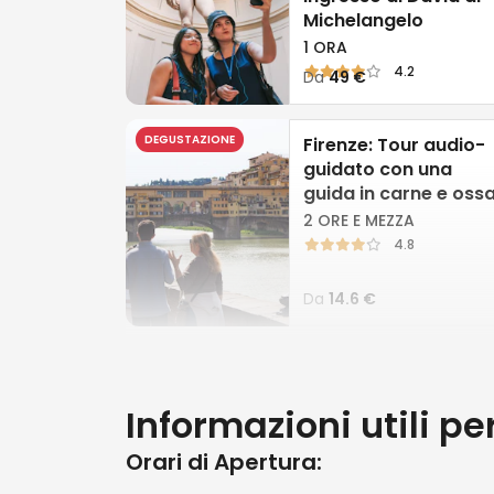
Nel 1866 i frati domenicani lasci
Michelangelo
dove sono esposti quasi tutti i dip
1 ORA
Basilica di San Marco è un tesor
4.2
Da
49 €
DEGUSTAZIONE
Firenze: Tour audio-
guidato con una
guida in carne e oss
2 ORE E MEZZA
4.8
Da
14.6 €
Firenze: Tour guidat
a piedi
Informazioni utili pe
5 ORE
Orari di Apertura: