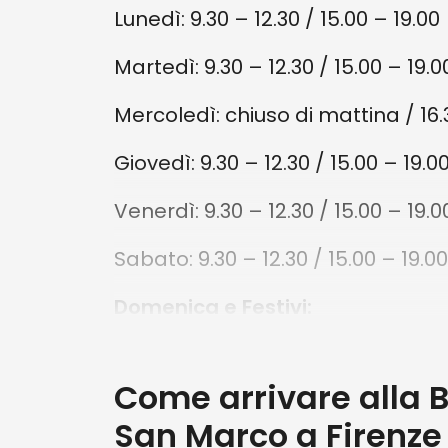
Lunedì: 9.30 – 12.30 / 15.00 – 19.00
Da
194 €
Martedì: 9.30 – 12.30 / 15.00 – 19.0
Fiesole: Tour guidato
in e-bike da Firenze 
Mercoledì: chiuso di mattina / 16.
degustazione di olio
d'oliva
Giovedì: 9.30 – 12.30 / 15.00 – 19.0
5 ORE
Venerdì: 9.30 – 12.30 / 15.00 – 19.0
Da
49 €
Sabato: 9.30 – 12.30 / 15.00 – 19.00
Firenze: Tour guidat
Domenica e Festivi:
notturno a piedi
2 ORE
10.00 – 12.30 / 16.30 – 19.00
1
Come arrivare alla B
Orari Sante Messe:
San Marco a Firenz
Da
44 €