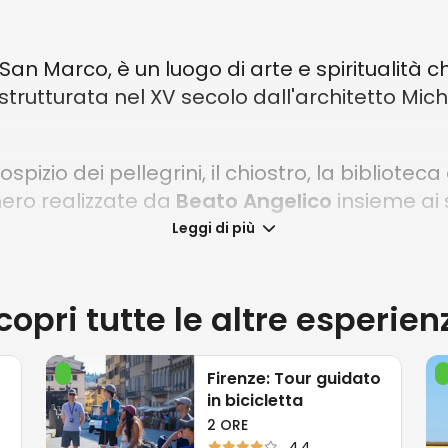
i San Marco, è un luogo di arte e spiritualità 
rutturata nel XV secolo dall'architetto Miche
spizio dei pellegrini, il chiostro, la biblioteca e
nero realizzate da
Beato Angelico
insieme ai s
Leggi di più
 alla presenza del Papa, venne ristrutturata
 1778 venne realizzata la facciata attuale. Al 
ccano la "Visione di San Tommaso d'Aquino" di
copri tutte le altre esperien
nde mosaico della Vergine, risalente al 750 d.
orate da affreschi trecenteschi, di cui oggi
Firenze: Tour guidato
in bicicletta
2 ORE
4.4