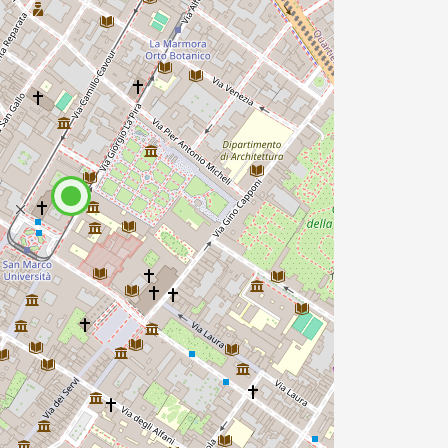
one. In caso di gruppi numerosi,
utto in estate. Si possono
ll'interno delle chiese.