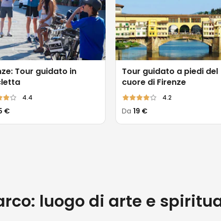
nze: Tour guidato in
Tour guidato a piedi del
cletta
cuore di Firenze
4.4
4.2
5 €
Da
19 €
rco: luogo di arte e spiritua