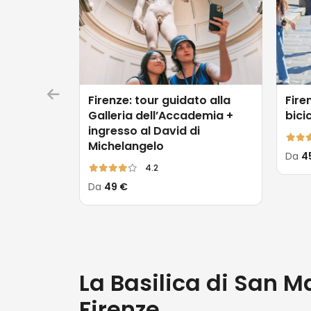
Firenze: tour guidato alla
Fire
Galleria dell’Accademia +
bici
ingresso al David di
Michelangelo
Da
4
4.2
Da
49 €
La Basilica di San Ma
Firenze