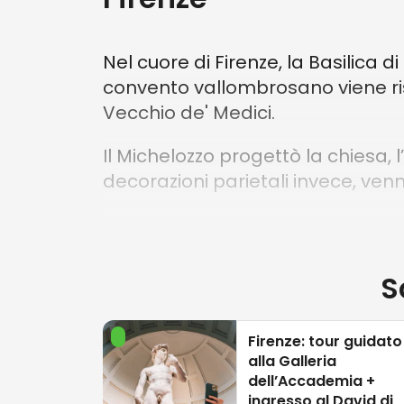
Nel cuore di Firenze, la Basilica d
convento vallombrosano viene rist
Vecchio de' Medici.
Il Michelozzo progettò la chiesa, l’o
decorazioni parietali invece, ven
La basilica, consacrata nel 1443
del Giambologna e tra il 1777 e il
preziose opere d'arte
tra cui spi
S
Santi" di Fra Bartolomeo e il gra
Anticamente, le pareti erano dec
Firenze: tour guidato
alla Galleria
suggestive.
dell’Accademia +
ingresso al David di