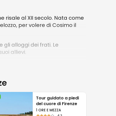
che risale al XII secolo. Nata come
lozzo, per volere di Cosimo il
 gli alloggi dei frati. Le
uoi allievi.
 nuovamente nel 1588 su progetto
suo interno sono custodite
 Santi di Tito, la "Madonna con
ze
C.
 rimangono alcune tracce
Tour guidato a piedi
del cuore di Firenze
1 ORE E MEZZA
4.2