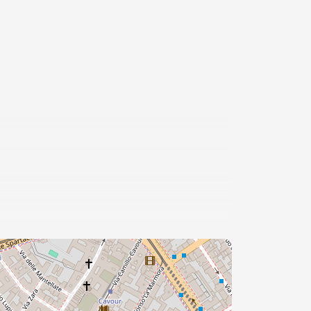
5
Da
29 €
Firenze: Tour guidato
di mezza giornata in
e-bike + pranzo
4 ORE
Da
160 €
Firenze: Tour guidato
della vita gay del
Rinascimento
2 ORE
Da
25 €