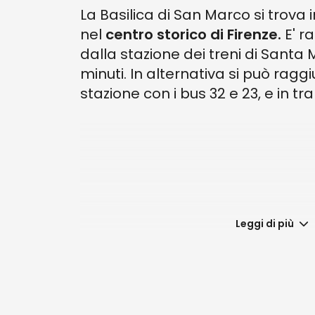
Feriale : ORE 18.30
La Basilica di San Marco si trova 
nel
centro storico di Firenze.
E' r
Domenica e Festivi: ORE 11.00 e 18
dalla stazione dei treni di Santa 
Confessioni: Mezz’ora prima del
minuti. In alternativa si può ragg
stazione con i bus 32 e 23, e in tr
L'ingresso alla chiesa di San Mar
si richiede l'uso di microfono e aur
Si ricorda che per entrare in chi
utilizzare copri spalle, foulard o m
L'ingresso al Museo di San Marc
Leggi di più