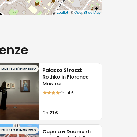
Leaflet
| ©
OpenStreetMap
renze
BIGLIETTO D'INGRESSO
Palazzo Strozzi:
Rothko in Florence
Mostra
4.6
Da
21 €
BIGLIETTO D'INGRESSO
Cupola e Duomo di