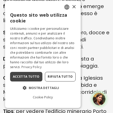
×
faraglione del Pan di Zucchero
emerge
dall’acqua poco al largo. L’accesso è
Questo sito web utilizza
ENGLISH
libero.
cookie
ITALIAN
Utilizziamo i cookie per personalizzare
Servizi presenti
: bar, punti ristoro, docce e
contenuti, annunci e per analizzare il
servizi igienici; non ci sono grandi
nostro traffico. Condividiamo inoltre
informazioni sul tuo utilizzo del nostro sito
stabilimenti balneari strutturati.
con i nostri partner pubblicitari e di analisi
che potrebbero combinarle con altre
Dove parcheggiare
: area di sosta a
informazioni che hai fornito loro o che
hanno raccolto dal tuo utilizzo dei loro
pagamento nei pressi della spiaggia.
servizi.
Privacy Policy
Come raggiungerla
: in auto da Iglesias
ACCETTA TUTTO
RIFIUTA TUTTO
seguendo le indicazioni per Nebida e
MOSTRA DETTAGLI
Masua. In barca, sfruttando il corridoio di
Cookie Policy
lancio della spiaggia.
Tips
: per vedere l’edificio minerario Porto