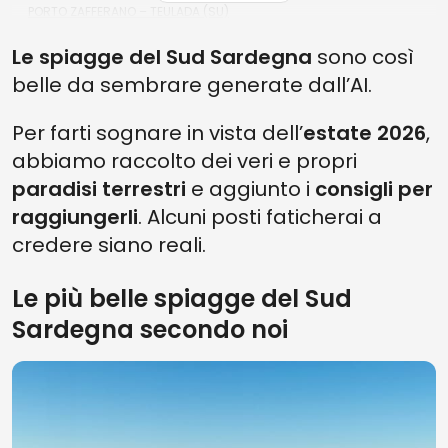
PORTO ZAFFERANO – TEULADA (SU)
SPIAGGIA DI MASUA – IGLESIAS (SU)
Le spiagge del Sud Sardegna
sono così
belle da sembrare generate dall’AI.
CALA CIPOLLA BEACH – DOMUS DE MARIA (SU)
SPIAGGIA TIMI AMA – VILLASIMIUS (SU)
Per farti sognare in vista dell’
estate 2026
,
LE MIGLIORI SPIAGGE DEL SUD SARDEGNA 2026 - DOMANDE
abbiamo raccolto dei veri e propri
FREQUENTI
paradisi terrestri
e aggiunto i
consigli per
QUALI SONO LE MIGLIORI SPIAGGE DEL SUD SARDEGNA?
raggiungerli
. Alcuni posti faticherai a
LE SPIAGGE IN SARDEGNA SONO AFFOLLATE?
credere siano reali.
Le più belle spiagge del Sud
Sardegna secondo noi