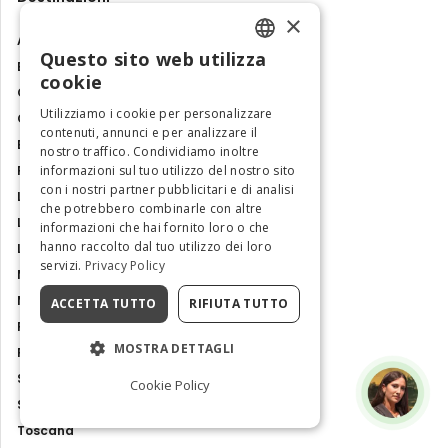
×
Abruzzo
Questo sito web utilizza
Basilicata
ENGLISH
cookie
Calabria
ITALIAN
Utilizziamo i cookie per personalizzare
Campania
contenuti, annunci e per analizzare il
Emilia Romagna
nostro traffico. Condividiamo inoltre
informazioni sul tuo utilizzo del nostro sito
Friuli Venezia Giulia
con i nostri partner pubblicitari e di analisi
Lazio
che potrebbero combinarle con altre
Liguria
informazioni che hai fornito loro o che
hanno raccolto dal tuo utilizzo dei loro
Lombardia
servizi.
Privacy Policy
Marche
Molise
ACCETTA TUTTO
RIFIUTA TUTTO
Piemonte
MOSTRA DETTAGLI
Puglia
Sardegna
Cookie Policy
Sicilia
Toscana