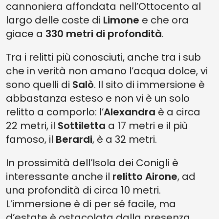
cannoniera affondata nell’Ottocento al
largo delle coste di
Limone
e che ora
giace a
330 metri di profondità
.
Tra i relitti più conosciuti, anche tra i sub
che in verità non amano l’acqua dolce, vi
sono quelli di
Salò
. Il sito di immersione è
abbastanza esteso e non vi è un solo
relitto a comporlo: l’
Alexandra
è a circa
22 metri, il
Sottiletta
a 17 metri e il più
famoso, il
Berardi
, è a 32 metri.
In prossimità dell’Isola dei Conigli è
interessante anche il
relitto Airone
, ad
una profondità di circa 10 metri.
L’immersione è di per sé facile, ma
d’estate è ostacolata dalla presenza