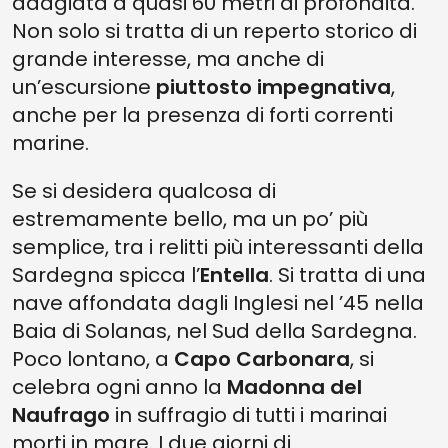
adagiata a quasi 60 metri di profondità.
Non solo si tratta di un reperto storico di
grande interesse, ma anche di
un’escursione
piuttosto impegnativa
,
anche per la presenza di forti correnti
marine.
Se si desidera qualcosa di
estremamente bello, ma un po’ più
semplice, tra i relitti più interessanti della
Sardegna spicca l’
Entella
. Si tratta di una
nave affondata dagli Inglesi nel ’45 nella
Baia di Solanas, nel Sud della Sardegna.
Poco lontano, a
Capo Carbonara
, si
celebra ogni anno la
Madonna del
Naufrago
in suffragio di tutti i marinai
morti in mare. I due giorni di