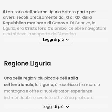
Il territorio dell'odierna Liguria è stato parte per
diversi secoli, precisamente dal XI al XIX, della
Repubblica marinara di Genova
. Di Genova, in
Liguria, era
Cristoforo Colombo
, celebre navigatore
a cui si deve la scoperta dell'America.
Leggi di più
Regione Liguria
Una delle regioni più piccole dell’
Italia
settentrionale
, la
Liguria
, è racchiusa tra mare e
montagna e offre ai suoi visitatori esperienze
indimenticabili e svariate attività da praticare.
Leggi di più
Il termine
Liguria
è abbastanza recente, in quanto