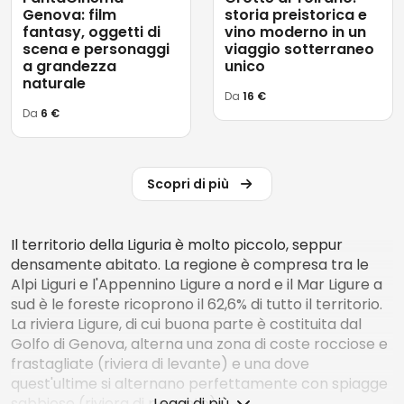
Genova: film
storia preistorica e
fantasy, oggetti di
vino moderno in un
scena e personaggi
viaggio sotterraneo
a grandezza
unico
naturale
Da
16 €
Da
6 €
Scopri di più
Il territorio della Liguria è molto piccolo, seppur
densamente abitato. La regione è compresa tra le
Alpi Liguri e l'Appennino Ligure a nord e il Mar Ligure a
sud è le foreste ricoprono il 62,6% di tutto il territorio.
La riviera Ligure, di cui buona parte è costituita dal
Golfo di Genova, alterna una zona di coste rocciose e
frastagliate (riviera di levante) e una dove
quest'ultime si alternano perfettamente con spiagge
sabbiose (riviera di ponente).
Leggi di più