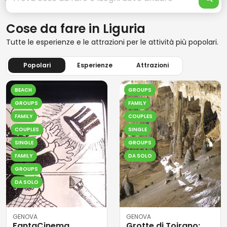
Cose da fare in Liguria
Tutte le esperienze e le attrazioni per le attività più popolari.
Popolari
Esperienze
Attrazioni
BEACH
GROUPS
GROUPS
FAMILY
FAMILY
COUPLES
COUPLES
SINGLE
SINGLE
GROUPS
FAMILY
DA SOLO
GROUPS
DA SOLO
GENOVA
GENOVA
FantaCinema
Grotte di Toirano: