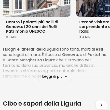
Dentro i palazzi più belli di
Perché visitar
Genova: i 20 anni dei Rolli
sorprendente ci
Patrimonio UNESCO
Italia
⏳ 3 MIN
⏳ 4 MIN
I luoghi e itinerari della Liguria sono tanti, molti di essi
sono legati al mare. È il caso di
Genova
, e di
Portofino
e
Santa Margherita Ligure
che si trovano nel
territorio della sua provincia, ma anche di Sestri
Levante o di Vernazza, porto naturale delle
famosissime
cinque terre
.
Leggi di più
Altre celebri località di mare da non perdere sono,
nella riviera ligure di ponente, la rivera dei fiori e la
riviera delle Palme.
Cibo e sapori della
Liguria