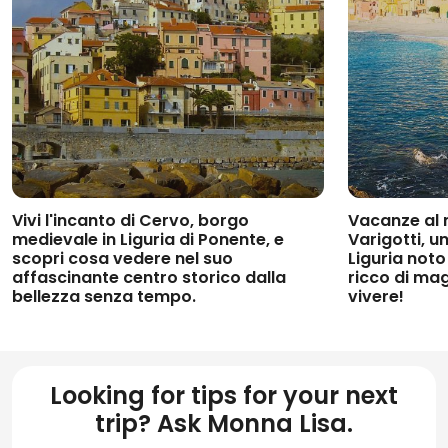
Vivi l'incanto di
Cervo
, borgo
Vacanze al 
medievale in
Liguria di Ponente
, e
Varigotti
, u
scopri
cosa vedere
nel suo
Liguria
noto
affascinante centro storico dalla
ricco di ma
bellezza senza tempo.
vivere!
Looking for tips for your next
trip? Ask Monna Lisa.