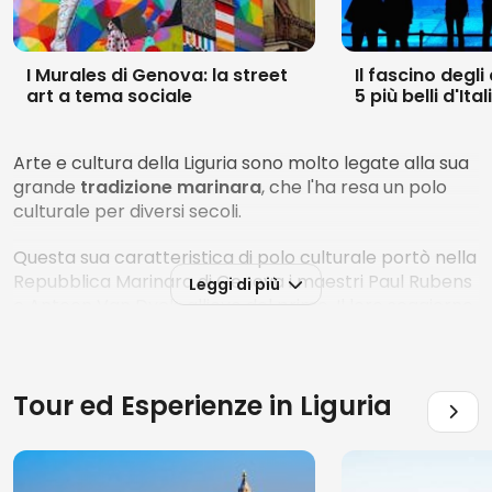
I Murales di Genova: la street
Il fascino degli
art a tema sociale
5 più belli d'Ital
Arte e cultura della Liguria sono molto legate alla sua
grande
tradizione marinara
, che l'ha resa un polo
culturale per diversi secoli.
Questa sua caratteristica di polo culturale portò nella
Repubblica Marinara di Genova i maestri Paul Rubens
Leggi di più
e Antoon Van Dyck, allievo del primo. Il loro soggiorno,
insieme a quello del Caravaggio, diederò vita al
Barocco Genovese
, che ha avuto uno dei suoi
massimi interpreti in Bernardo Strozzi.
Tour ed Esperienze in
Liguria