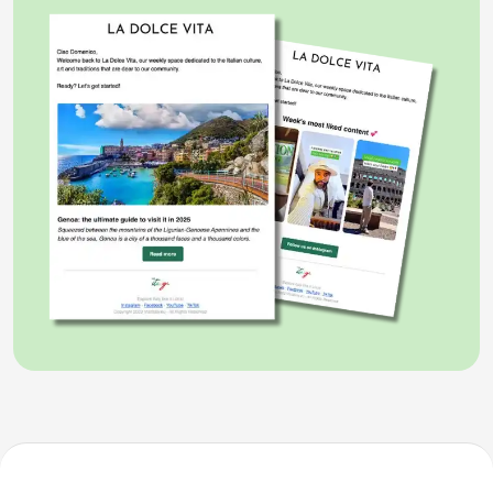
coltivazioni, soprattutto di fiori, ortaggi, ulivi e viti, che
crescono nei terrazzamenti nelle serre. Esistono
differenze tra le località sulla costa, che godono di
temperature più moderate, e quelle nell’entroterra,
dove il clima è più rigido in inverno.
Il settore terziario è molto importante per
l’economia della Liguria, soprattutto per il trasporto
di persone e merci nei porti di Genova, Savona e La
Spezia. Queste città, insieme a Imperia, sono le
province della Liguria. La popolazione vive
maggiormente nella capitale, Genova.
D’estate la densità della popolazione aumenta in
modo notevole. Le presenze, per l’arrivo dei turisti,
raggiungono numeri elevatissimi. Sono sia i
proprietari delle seconde case, sia i vacanzieri che