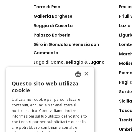
Torre di Pisa
Emili
Galleria Borghese
Friuli
Reggia di Caserta
Lazio
Palazzo Barberini
Liguri
Giro in Gondola a Venezia con
Lomb
Commento
Marc
Lago di Como, Bellagio & Lugano
Molis
da Milano
×
Piem
Catacombe di San Gennaro
Pugli
Questo sito web utilizza
ENGLISH
Ravenna Pass
cookie
Sard
ITALIAN
Utilizziamo i cookie per personalizzare
Sicilia
contenuti, annunci e per analizzare il
Tosc
nostro traffico. Condividiamo inoltre
informazioni sul tuo utilizzo del nostro sito
Trent
con i nostri partner pubblicitari e di analisi
che potrebbero combinarle con altre
Umbr