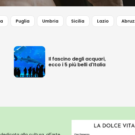
na
Puglia
Umbria
Sicilia
Lazio
Abruz
Il fascino degli acquari,
ecco i 5 più belli d'Italia
dedicata alla cultura, all'arte