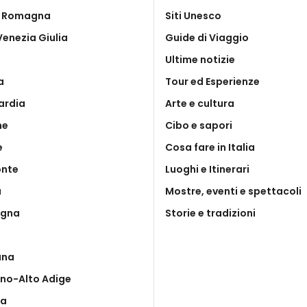
a Romagna
Siti Unesco
 Venezia Giulia
Guide di Viaggio
Ultime notizie
a
Tour ed Esperienze
ardia
Arte e cultura
he
Cibo e sapori
e
Cosa fare in Italia
onte
Luoghi e Itinerari
a
Mostre, eventi e spettacoli
egna
Storie e tradizioni
ana
ino-Alto Adige
ia