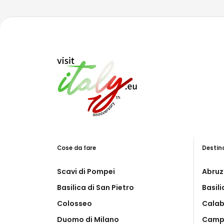
Cose da fare
Destin
Scavi di Pompei
Abruz
Basilica di San Pietro
Basil
Colosseo
Calab
Duomo di Milano
Camp