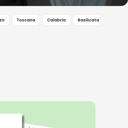
zo
Toscana
Calabria
Basilicata
Lombar