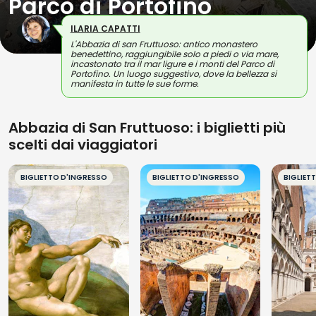
Parco di Portofino
ILARIA CAPATTI
L'Abbazia di san Fruttuoso: antico monastero
benedettino, raggiungibile solo a piedi o via mare,
incastonato tra il mar ligure e i monti del Parco di
Portofino. Un luogo suggestivo, dove la bellezza si
manifesta in tutte le sue forme.
Abbazia di San Fruttuoso: i biglietti più
scelti dai viaggiatori
BIGLIETTO D'INGRESSO
BIGLIETTO D'INGRESSO
BIGLIET