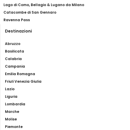
Lago di Como, Bellagio & Lugano da Milano
16,00 - A/R € 24,00
Catacombe di San Gennaro
Lavagna/Chiavari - Portofino / San Fruttuoso:
A: €
Ravenna Pass
15,00 – A/R € 22,00
Destinazioni
Moneglia – Portofino/ San Fruttuoso:
A: € 20,00 -
A/R € 31,00
Abruzzo
Basilicata
Deiva Marina – Portofino / San Fruttuoso:
A: € 21,00
Calabria
- € 33,00
Campania
Emilia Romagna
Friuli Venezia Giulia
Lazio
Liguria
Lombardia
Marche
Molise
Piemonte