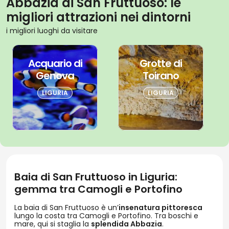
Una soluzione potrebbe essere prenotare il ritorno a
Abbazia di San Fruttuoso: le
Camogli con il battello.
migliori attrazioni nei dintorni
Da
32 €
i migliori luoghi da visitare
Non è possibile arrivare a San Fruttuoso con l’auto.
BIGLIETTO D'INGRESSO
Castel Sant'Angelo: Biglietto
Acquario di
Grotte di
d'ingresso + App di audioguida
Genova
Toirano
4.5
LIGURIA
LIGURIA
Da
22 €
BIGLIETTO D'INGRESSO
Colosseo, Arena e Foro
Romano + Audioguida
Baia di San Fruttuoso in Liguria:
3.9
gemma tra Camogli e Portofino
La baia di San Fruttuoso è un’
insenatura pittoresca
lungo la costa tra Camogli e Portofino. Tra boschi e
mare, qui si staglia la
splendida Abbazia
.