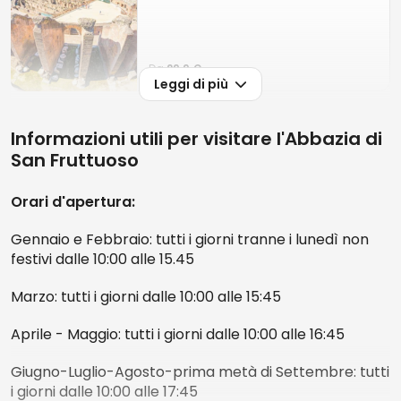
Visitare l'Abbazia di San Fruttuoso è un'esperienza
unica che vi farà scoprire un monumento di grande
pregio ed un luogo dalla natura incontaminata.
Da
29.9 €
Leggi di più
Oltre al monastero con il suo chiostro, la chiesa
BIGLIETTO D'INGRESSO
Palazzo Ducale: Ingresso
primitiva, la torre e le tombe della famiglia Doria, si
Informazioni utili per visitare l'Abbazia di
veloce
ammirano
il piccolo borgo con la sua spiaggia
di
San Fruttuoso
ciottoli e le acque cristalline che invitano a rilassanti
4.6
nuotate.
Orari d'apertura:
Inoltre, a breve distanza dalla spiaggia, a 15 metri di
Gennaio e Febbraio: tutti i giorni tranne i lunedì non
profondità, nelle acque blu davanti all'Abbazia, si
Da
35 €
festivi dalle 10:00 alle 15.45
trova il famoso
Cristo degli Abissi
, una statua
bronzea visibile anche dalla superficie.
Marzo: tutti i giorni dalle 10:00 alle 15:45
BIGLIETTO D'INGRESSO
Duomo di Milano: Biglietto
Raggiungere San Fruttuoso a piedi o via mare è
d'ingresso
Aprile - Maggio: tutti i giorni dalle 10:00 alle 16:45
un'esperienza suggestiva ed emozionante.
La
4.4
visione dell'Abbazia, i colori della natura e i paesaggi
Giugno-Luglio-Agosto-prima metà di Settembre: tutti
mozzafiato sulla costa, vi lasceranno senza parole!
i giorni dalle 10:00 alle 17:45