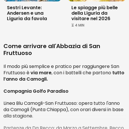
Biglietti e costi:
Sestri Levante:
Le spiagge più belle
Andersen e una
BIGLIETTO D'INGRESSO
Colosseo, Foro Romano e
della Liguria da
L'ingresso è gratuito per gli Iscritti al FAI (Fondo
Liguria da favola
Prigione Mamertina +
visitare nel 2026
ambiente italiano).
Audioguida
⏳ 4 MIN
3.8
In caso di eventi o manifestazioni, anche agli Iscritti al
FAI potrebbe essere richiesto il pagamento del solo
Come arrivare all'Abbazia di San
biglietto dell'evento.
Fruttuoso
Da
32 €
Intero: € 9
Il modo più semplice e pratico per raggiungere San
Ridotto (6-18 anni): € 5,00
BIGLIETTO D'INGRESSO
Galleria dell'Accademia:
Fruttuoso è
via mare
, con i battelli che partono
tutto
Biglietto d'ingresso prioritario
l’anno da Camogli.
Bambini fino ai 5 anni: ingresso gratuito
4.3
Compagnia Golfo Paradiso
Studenti fino ai 25 anni: € 5,00
Linea Blu Camogli-San Fruttuoso: opera tutto l'anno
Scolaresche: € 3 a studente
da Camogli (Punta Chiappa), con orari diversi in base
Da
34 €
alla stagione.
Famiglia (2 adulti e figli 6-18 anni): € 24,00
Partenze da Da Recco: da Marzo a Settembre. Recco
BIGLIETTO D'INGRESSO
Galleria degli Uffizi: Ingresso