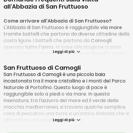
all'Abbazia di San Fruttuoso
Come arrivare all'Abbazia di San Fruttuoso?
L'Abbazia di San Fruttuoso è raggiungibile
via mare
tramite battelli che partono da diverse cittadine della
costa ligure. I battelli che partono da
Camogli
operano
tutto l'anno.
In base alla stagione ci sono
Leggi di più
altre partenze disponibili da
Genova, Rapallo, Sestri
Levante, Lavagna, Chiavari, Moneglia e Deiva
Marina.
E' possibile arrivare a San Fruttuoso
a piedi
,
San Fruttuoso di Camogli
percorrendo i sentieri del Parco Naturale di Portofino.
San Fruttuoso di Camogli è una piccola baia
Alcuni di questi sentieri
possono essere impegnativi
incastonata tra il mare cristallino e i monti del Parco
in alcuni tratti e richiedono l'uso di scarpe da trekking
Naturale di Portofino. Questo luogo di pace è
e abbigliamento sportivo. Non è possibile raggiungere
raggiungibile solo a piedi o via mare. In questa
San Fruttuoso in macchina.
insenatura, tra l'azzurro del mare ed il verde della
macchia mediterranea, si trovano qualche semplice
Quanto dura la visita all'Abbazia di San Fruttuoso?
casa di pescatori, una torre e un'antica Abbazia che si
Non c'è una durata massima per la visita dell'Abbazia.
affaccia su una spiaggia di ciottoli.
Leggi di più
Generalmente, per visitare con calma i tre livelli
dell'edificio e per goderne l'atmosfera, possiamo