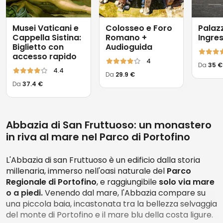
Musei Vaticani e
Colosseo e Foro
Palaz
Cappella Sistina:
Romano +
Ingre
Biglietto con
Audioguida
accesso rapido
4
Da
35 €
4.4
Da
29.9 €
Da
37.4 €
Abbazia di San Fruttuoso: un monastero
in riva al mare nel Parco di Portofino
L'Abbazia di san Fruttuoso è un edificio dalla storia
millenaria, immerso nell'oasi naturale del
Parco
Regionale di Portofino
, e raggiungibile
solo via mare
o a piedi.
Venendo dal mare, l'Abbazia compare su
una piccola baia, incastonata tra la bellezza selvaggia
del monte di Portofino e il mare blu della costa ligure.