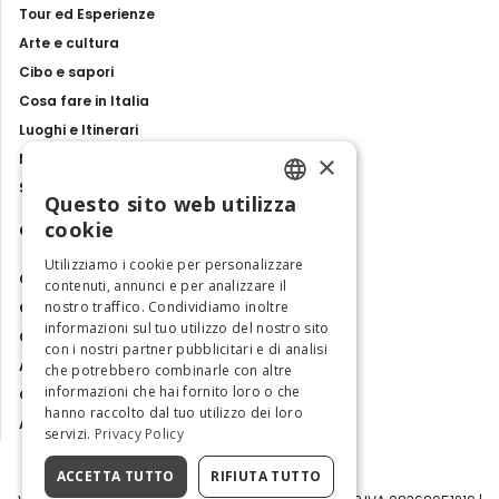
Tour ed Esperienze
Arte e cultura
Cibo e sapori
Cosa fare in Italia
Luoghi e Itinerari
×
Mostre, eventi e spettacoli
Storie e tradizioni
Questo sito web utilizza
ENGLISH
cookie
Contatti
ITALIAN
Utilizziamo i cookie per personalizzare
Chi siamo
contenuti, annunci e per analizzare il
nostro traffico. Condividiamo inoltre
Collabora con noi
informazioni sul tuo utilizzo del nostro sito
Contatti
con i nostri partner pubblicitari e di analisi
Ambasciatrice dell'Eccellenza
che potrebbero combinarle con altre
informazioni che hai fornito loro o che
Osservatorio Turismo
hanno raccolto dal tuo utilizzo dei loro
Area Riservata
servizi.
Privacy Policy
ACCETTA TUTTO
RIFIUTA TUTTO