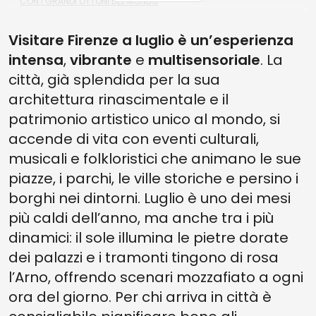
CON I GRANDI OTTONI DEL MONDO
2. CARAVAGGIO E IL NOVECENTO A VILLA BARDINI: LA MOSTRA A
Visitare Firenze a luglio è un’esperienza
FIRENZE FINO AL 20 LUGLIO 2025
intensa
,
vibrante
e
multisensoriale
. La
1. A TUTTO SPORT A PIAZZALE MICHELANGELO!
città, già splendida per la sua
architettura rinascimentale e il
patrimonio artistico unico al mondo, si
accende di vita con eventi culturali,
musicali e folkloristici che animano le sue
piazze, i parchi, le ville storiche e persino i
borghi nei dintorni. Luglio è uno dei mesi
più caldi dell’anno, ma anche tra i più
dinamici: il sole illumina le pietre dorate
dei palazzi e i tramonti tingono di rosa
l’Arno, offrendo scenari mozzafiato a ogni
ora del giorno. Per chi arriva in città è