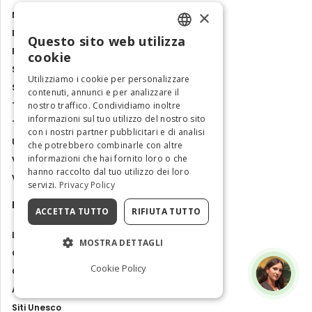
×
Molise
Piemonte
Questo sito web utilizza
ENGLISH
Puglia
cookie
Sardegna
ITALIAN
Utilizziamo i cookie per personalizzare
Sicilia
contenuti, annunci e per analizzare il
Toscana
nostro traffico. Condividiamo inoltre
informazioni sul tuo utilizzo del nostro sito
Trentino-Alto Adige
con i nostri partner pubblicitari e di analisi
Umbria
che potrebbero combinarle con altre
informazioni che hai fornito loro o che
Valle d'Aosta
hanno raccolto dal tuo utilizzo dei loro
Veneto
servizi.
Privacy Policy
Magazine
ACCETTA TUTTO
RIFIUTA TUTTO
Italia come un local
MOSTRA DETTAGLI
Gemme nascoste
Cookie Policy
Come arrivare
Attrazioni e tour
Siti Unesco