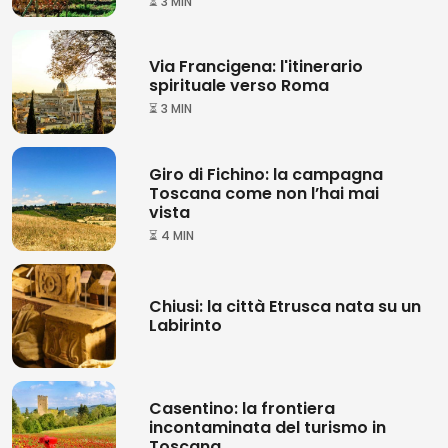
⏳ 3 MIN
Via Francigena: l'itinerario
spirituale verso Roma
⏳ 3 MIN
Giro di Fichino: la campagna
Toscana come non l’hai mai
vista
⏳ 4 MIN
Chiusi: la città Etrusca nata su un
Labirinto
Casentino: la frontiera
incontaminata del turismo in
Toscana