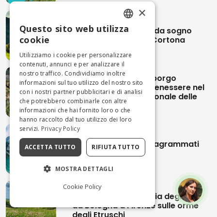
×
Questo sito web utilizza
Toscana: soggiorno da sogno
ENGLISH
cookie
nell’antico borgo di Cortona
ITALIAN
Utilizziamo i cookie per personalizzare
contenuti, annunci e per analizzare il
nostro traffico. Condividiamo inoltre
Bagno di Romagna: borgo
informazioni sul tuo utilizzo del nostro sito
dell’ospitalità e del benessere nel
con i nostri partner pubblicitari e di analisi
cuore del parco nazionale delle
che potrebbero combinarle con altre
Foreste Casentinesi
informazioni che hai fornito loro o che
hanno raccolto dal tuo utilizzo dei loro
servizi.
Privacy Policy
I sette luoghi più instagrammati
ACCETTA TUTTO
RIFIUTA TUTTO
in Italia
MOSTRA DETTAGLI
Cookie Policy
Trekking in Italia: la Via degli Dei
da Bologna a Firenze sulle orme
degli Etruschi