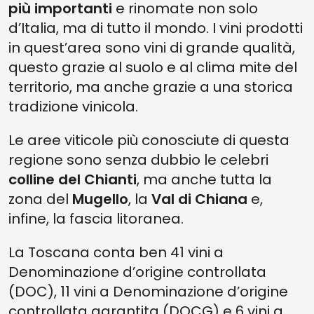
più importanti
e rinomate non solo
1. MAREMMA TOSCANA ROSSO DOC
d’Italia, ma di tutto il mondo. I vini prodotti
in quest’area sono vini di grande qualità,
questo grazie al suolo e al clima mite del
territorio, ma anche grazie a una storica
tradizione vinicola.
Le aree viticole più conosciute di questa
regione sono senza dubbio le celebri
colline del Chianti
, ma anche tutta la
zona del
Mugello
, la
Val di Chiana
e,
infine, la fascia litoranea.
La Toscana conta ben 41 vini a
Denominazione d’origine controllata
(DOC), 11 vini a Denominazione d’origine
controllata garantita (DOCG) e 6 vini a