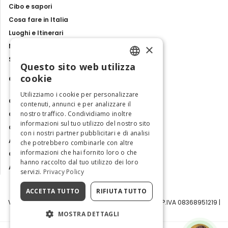
Cibo e sapori
Cosa fare in Italia
Luoghi e Itinerari
×
Mostre, eventi e spettacoli
Storie e tradizioni
Questo sito web utilizza
ENGLISH
cookie
Contatti
ITALIAN
Utilizziamo i cookie per personalizzare
Chi siamo
contenuti, annunci e per analizzare il
nostro traffico. Condividiamo inoltre
Collabora con noi
informazioni sul tuo utilizzo del nostro sito
Contatti
con i nostri partner pubblicitari e di analisi
Ambasciatrice dell'Eccellenza
che potrebbero combinarle con altre
informazioni che hai fornito loro o che
Osservatorio Turismo
hanno raccolto dal tuo utilizzo dei loro
Area Riservata
servizi.
Privacy Policy
ACCETTA TUTTO
RIFIUTA TUTTO
Visit Italy Srl | Via Filippo Argelati, 10, 20143 Milano | P.IVA 08368951219 |
Capitale Sociale 50.000€
MOSTRA DETTAGLI