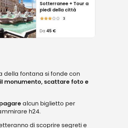
Sotterranee + Tour a
e il suo nome alle
tre vie
che
piedi della città
3
ua Virgo,
acquedotto dell'Acqua
Da
45 €
terme di Agrippa
. La fonte di
ante il periodo della Roma antica
,
a della fontana si fonde con
to da una storia che affonda le
il monumento, scattare foto e
 pagare
alcun biglietto per
 ammirare h24.
metteranno di scoprire segreti e