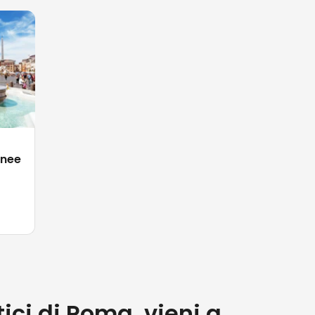
anee
tici di Roma, vieni a