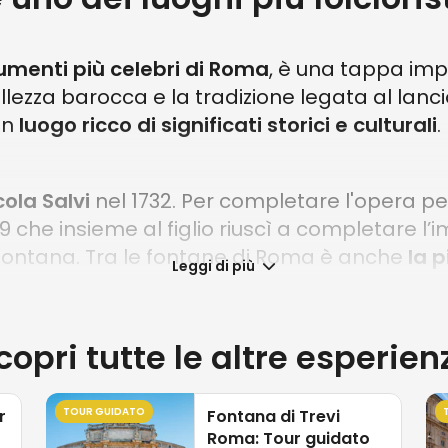
menti più celebri di Roma
, è una tappa imper
lezza barocca e la tradizione legata al lanc
un
luogo ricco di significati storici e culturali
.
cola Salvi
nel 1732. Per completare l'opera pe
9 che insieme al figlio riuscì a completare l’
a Fontana. Tra le fontane di Roma è anche
la p
Leggi di più
o marino Oceano
, che guida un cocchio a fo
copri tutte le altre esperien
o la funzione di rappresentare due momenti s
lo agitato, mentre l'altro placido. Non è diff
TOUR GUIDATO
r
Fontana di Trevi
Roma: Tour guidato