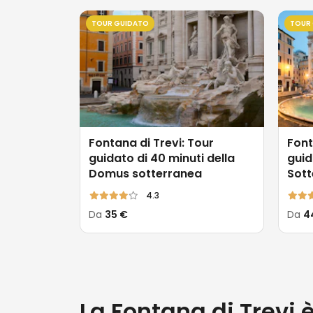
TOUR GUIDATO
TOUR
Fontana di Trevi: Tour
Font
guidato di 40 minuti della
guid
Domus sotterranea
Sott
4.3
Da
35 €
Da
4
La Fontana di Trevi è