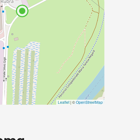
dilizio sepolto
nove metri sotto le strade
are con occhi diversi questi famosi monumenti.
mento di una guida esperta
.
 più famosi della città, come la
Fontana di
Leaflet
| ©
OpenStreetMap