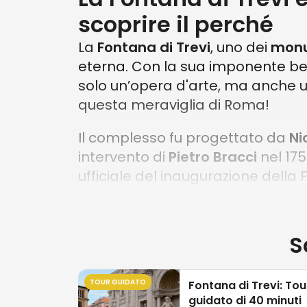
scoprire il perché
La
Fontana di Trevi
, uno dei
monu
eterna. Con la sua imponente bel
solo un’opera d'arte, ma anche 
questa meraviglia di Roma!
Il complesso fu progettato da
Ni
intervento di
Pietro Bracci
nel 175
ufficiale del inaugurazione dell
20 metri e un’altezza di 26 metri.
“Protagonista” della scena è il
di
S
cavalli alati. I due animali hann
infatti uno è soprannominato caval
riferimento.
TOUR GUIDATO
Fontana di Trevi: Tou
guidato di 40 minuti