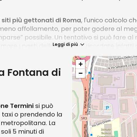
 siti più gettonati di Roma
, l'unico calcolo c
meno affollamento, per poter godere al meglio 
mparse” possibile. Un tentativo si può fare a
Leggi di più
onsumare i pasti della giornata: ricordate infa
a fontana!
+
tato fare il bagno nella fontana o sedersi sui
a Fontana di
−
tatori per garantire un’esperienza piacevole a 
 tour per vedere la Fontana 
o detto, è uno dei monumenti più amati e f
one Termini
si può
mpre qualcosa di nuovo in proposito che atte
n taxi o prendendo la
re proprio ciò che stavi cercando!
a metropolitana. La
soli 5 minuti di
lle Domus Sotterranee