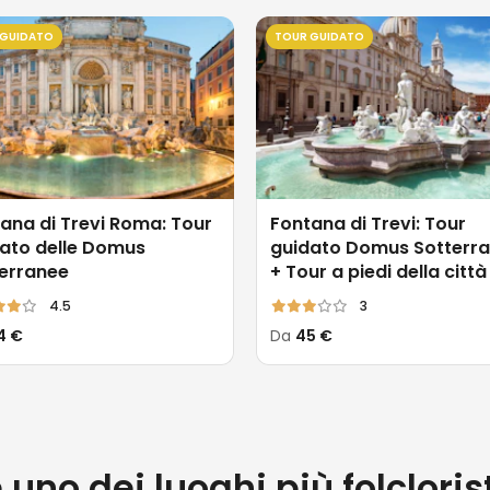
 GUIDATO
TOUR GUIDATO
ana di Trevi Roma: Tour
Fontana di Trevi: Tour
ato delle Domus
guidato Domus Sotterr
erranee
+ Tour a piedi della città
4.5
3
4 €
Da
45 €
 uno dei luoghi più folcloris