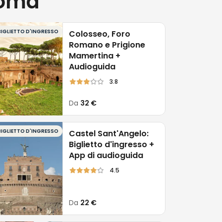
Roma
BIGLIETTO D'INGRESSO
Colosseo, Foro
Romano e Prigione
Mamertina +
Audioguida
3.8
Da
32 €
BIGLIETTO D'INGRESSO
Castel Sant'Angelo:
Biglietto d'ingresso +
App di audioguida
4.5
Da
22 €