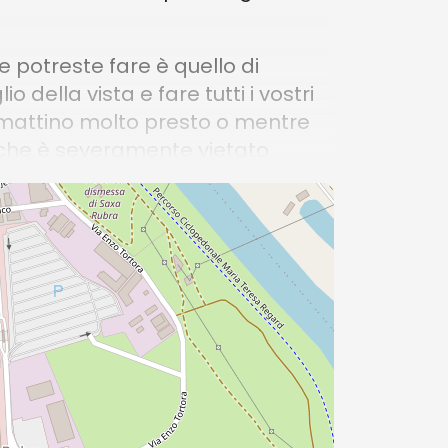
he potreste fare è quello di
della vista e fare tutti i vostri
l mattino molto presto o mentre
tti che è severamente vietato
 bordi della struttura. Rispetta
tutti.
di Trevi
otografati di Roma. Ma come
nde soltanto di essere scoperto e