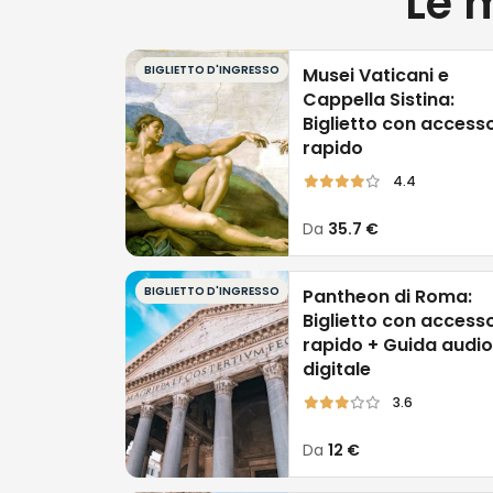
Le 
BIGLIETTO D'INGRESSO
Musei Vaticani e
Cappella Sistina:
Biglietto con access
rapido
4.4
Da
35.7 €
BIGLIETTO D'INGRESSO
Pantheon di Roma:
Biglietto con access
rapido + Guida audi
digitale
3.6
Da
12 €