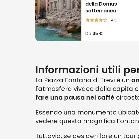
della Domus
Il nome delle
Fontana
, che si tr
sotterranea
convergevano verso di essa.
4.3
La storia di questa meravigliosa
Da
35 €
Vergine
che risale addirittura ha
L’Acquedotto dell’Aqua Virgo
fu
acqua, che oggi sfocia nella fon
Informazioni utili pe
un legame che arricchisce ulterio
La Piazza Fontana di Trevi è un
an
Non sorprende del resto, che ogni
l'atmosfera vivace della capitale.
radici in un tempo lontanissimo: 
fare una pausa nei caffè
circosta
Essendo una monumento ubicat
vedere questa magnifica Fontana,
Tuttavia, se desideri fare un tour