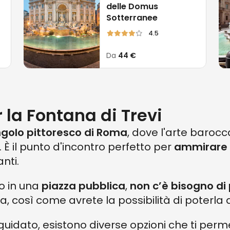
delle Domus
ova nell’omonima
Piazza di Trevi a Roma
, dev
Sotterranee
4.5
 Fontana è legata a quella del cosiddetto Aq
Da
44 €
i tempi
dell'imperatore Augusto
.
 costruito nel 19 a.C. per portare l’acqua alle
tana, è stata crucialmente
ristrutturata dur
r la Fontana di Trevi
rmente la sua storia millenaria.
golo pittoresco di Roma
, dove l'arte barocc
 angolo della città eterna sia contraddistin
 È il punto d'incontro perfetto per
ammirare 
è anzi parte del fascino immortale di Roma.
nti.
o in una
piazza pubblica
,
non c’è bisogno di
 così come avrete la possibilità di poterla
 guidato, esistono diverse opzioni che ti per