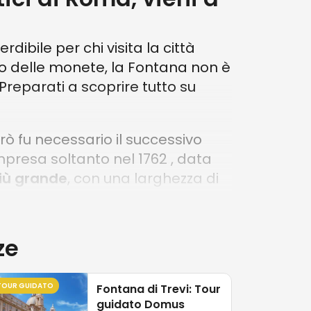
dibile per chi visita la città
io delle monete, la Fontana non è
 Preparati a scoprire tutto su
rò fu necessario il successivo
impresa soltanto nel 1762 , data
iù
grande
, con una larghezza di
rma di conchiglia trainato da due
ze
pecifici dei movimenti del mare,
icile intuire a cosa facciano
TOUR GUIDATO
Fontana di Trevi: Tour
guidato Domus