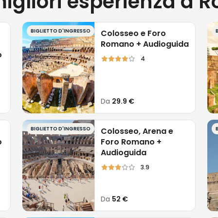
migliori esperienza a 
BIGLIETTO D'INGRESSO
Colosseo e Foro
Romano + Audioguida
o
4
Da
29.9 €
BIGLIETTO D'INGRESSO
Colosseo, Arena e
o
Foro Romano +
o
Audioguida
3.9
Da
52 €