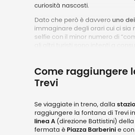
curiosità nascosti.
Dato che però è davvero
uno dei
immaginare degli orari cui ci sia 
selfie con il minor numero di “co
gli altri turisti sono intenti a c
mangiare appollaiati intorno all
Altri promemoria importanti: è vie
Come raggiungere l
sempre l’ambiente e gli altri visi
Trevi
Quali sono i migliori
La Fontana di Trevi come abbiam
Se viaggiate in treno, dalla
stazi
tutte le cose più famose, c’è se
raggiungere la fontana di Trevi i
uno di questi tour potrebbe esse
linea A
(direzione Battistini) dell
fermata è
Piazza Barberini
e con 
Fontana di Trevi Roma: Tour guidato de