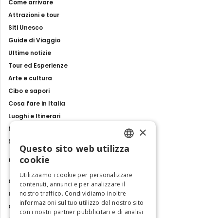
Come arrivare
Attrazioni e tour
Siti Unesco
Guide di Viaggio
Ultime notizie
Tour ed Esperienze
Arte e cultura
Cibo e sapori
Cosa fare in Italia
Luoghi e Itinerari
×
Mostre, eventi e spettacoli
Storie e tradizioni
Questo sito web utilizza
ENGLISH
cookie
Contatti
ITALIAN
Utilizziamo i cookie per personalizzare
Chi siamo
contenuti, annunci e per analizzare il
nostro traffico. Condividiamo inoltre
Collabora con noi
informazioni sul tuo utilizzo del nostro sito
Contatti
con i nostri partner pubblicitari e di analisi