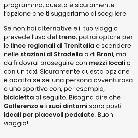
programma; questa è sicuramente
l’opzione che ti suggeriamo di scegliere.
Se non hai alternative e il tuo viaggio
prevede l’uso del
treno
, potrai optare per
le
linee regionali di Trenitalia
e scendere
nelle
stazioni di Stradella
o di
Broni
, ma
da lì dovrai proseguire con
mezzi locali
o
con un taxi. Sicuramente questa opzione
è adatta se sei una persona avventurosa
o uno sportivo con, per esempio,
bicicletta
al seguito. Bisogna dire che
Golferenzo e i suoi dintorni
sono posti
ideali per piacevoli pedalate
. Buon
viaggio!