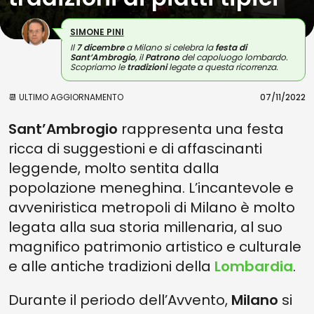
SIMONE PINI
Il
7 dicembre
a Milano si celebra la
festa di
Sant’Ambrogio
, il
Patrono
del capoluogo lombardo.
Scopriamo le
tradizioni
legate a questa ricorrenza.
📆 ULTIMO AGGIORNAMENTO
07/11/2022
Sant’Ambrogio
rappresenta una festa
ricca di suggestioni e di affascinanti
leggende, molto sentita dalla
popolazione meneghina. L’incantevole e
avveniristica metropoli di Milano è molto
legata alla sua storia millenaria, al suo
magnifico patrimonio artistico e culturale
e alle antiche tradizioni della
Lombardia
.
Durante il periodo dell’Avvento,
Milano
si