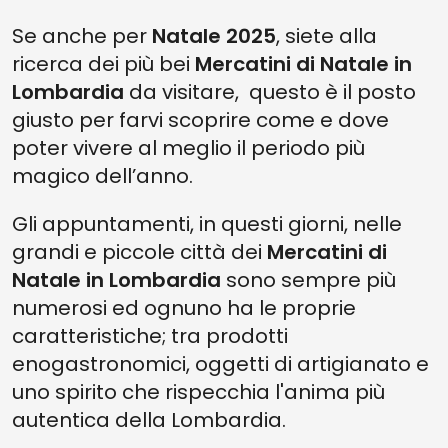
8. MERCATINI DI NATALE A CREMONA
Se anche per
Natale 2025
, siete alla
7. MERCATINI DI NATALE A CASTIONE DELLA PRESOLANA
ricerca dei più bei
Mercatini di Natale in
6. MERCATINI DI NATALE A COMO
Lombardia
da visitare, questo è il posto
5. A MAPELLO NON È NATALE SENZA MERCATINI: «SOTTO LE TORRI…
giusto per farvi scoprire come e dove
TORRONI»!
poter vivere al meglio il periodo più
4. MERCATINI DI NATALE ALBOSAGGIA
magico dell’anno.
3. MERCATINO DI NATALE E PATTINAGGIO SU GHIACCIO
Gli appuntamenti, in questi giorni, nelle
2. NATALE CON GUSTO - MERCATINI DI NATALE AL LAGO D’ISEO
grandi e piccole città dei
Mercatini di
1. MERCATINI DI NATALE A MONZA
Natale in Lombardia
sono sempre più
numerosi ed ognuno ha le proprie
caratteristiche; tra prodotti
enogastronomici, oggetti di artigianato e
uno spirito che rispecchia l'anima più
autentica della Lombardia.