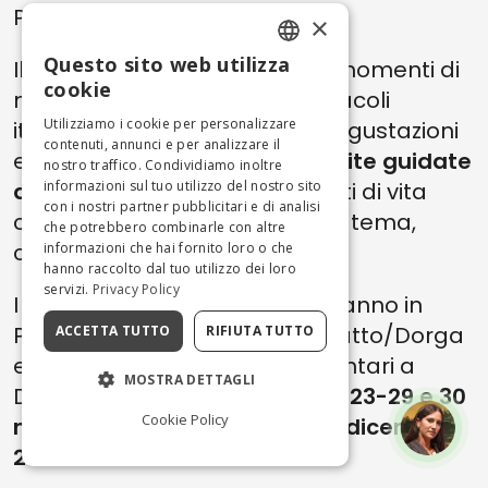
Presolana.
×
Questo sito web utilizza
Il ricco programma propone momenti di
ENGLISH
cookie
musica, intrattenimenti, spettacoli
ITALIAN
Utilizziamo i cookie per personalizzare
itineranti, cantastorie, varie degustazioni
contenuti, annunci e per analizzare il
e non mancano iniziative di
visite guidate
nostro traffico. Condividiamo inoltre
ai meravigliosi borghi
informazioni sul tuo utilizzo del nostro sito
, racconti di vita
con i nostri partner pubblicitari e di analisi
contadina, corsi e laboratori a tema,
che potrebbero combinarle con altre
concerti, cori e sfide insolite.
informazioni che hai fornito loro o che
hanno raccolto dal tuo utilizzo dei loro
servizi.
Privacy Policy
I Mercatini di Natale si svolgeranno in
Piazzale Donizzetti, frazione Bratto/Dorga
ACCETTA TUTTO
RIFIUTA TUTTO
e nel Piazzale ex scuole elementari a
MOSTRA DETTAGLI
Dorga nelle seguenti date:
22-23-29 e 30
Cookie Policy
novembre; 6,7-8, 13-14, 20-21 dicembre
2025.