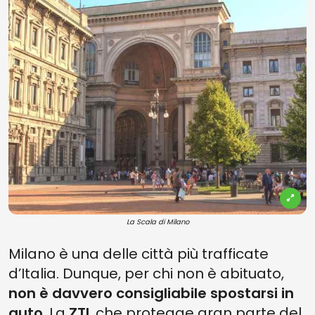
La Scala di Milano
Milano è una delle città più trafficate
d’Italia. Dunque, per chi non è abituato,
non è davvero consigliabile spostarsi in
auto
. La
ZTL
che protegge gran parte del