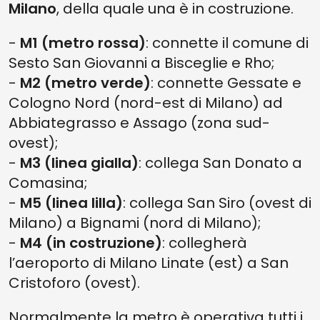
Milano
, della quale una è in costruzione.
-
M1 (metro rossa)
: connette il comune di
Sesto San Giovanni a Bisceglie e Rho;
-
M2 (metro verde)
: connette Gessate e
Cologno Nord (nord-est di Milano) ad
Abbiategrasso e Assago (zona sud-
ovest);
-
M3 (linea gialla)
: collega San Donato a
Comasina;
-
M5 (linea lilla)
: collega San Siro (ovest di
Milano) a Bignami (nord di Milano);
-
M4 (in costruzione)
: collegherà
l’aeroporto di Milano Linate (est) a San
Cristoforo (ovest).
Normalmente la metro è operativa tutti i