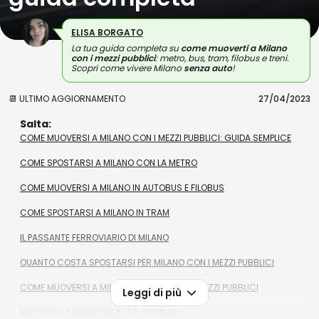
ELISA BORGATO
La tua guida completa su
come
muoverti a Milano
con i mezzi pubblici
: metro, bus, tram, filobus e treni.
Scopri come vivere Milano
senza auto
!
📆 ULTIMO AGGIORNAMENTO
27/04/2023
Salta:
COME MUOVERSI A MILANO CON I MEZZI PUBBLICI: GUIDA SEMPLICE
COME SPOSTARSI A MILANO CON LA METRO
COME MUOVERSI A MILANO IN AUTOBUS E FILOBUS
COME SPOSTARSI A MILANO IN TRAM
IL PASSANTE FERROVIARIO DI MILANO
QUANTO COSTA SPOSTARSI PER MILANO CON I MEZZI PUBBLICI
COME MUOVERSI A MILANO DI NOTTE CON I MEZZI PUBBLICI
Leggi di più
MUOVERSI A MILANO IN AUTO: CONSIGLI