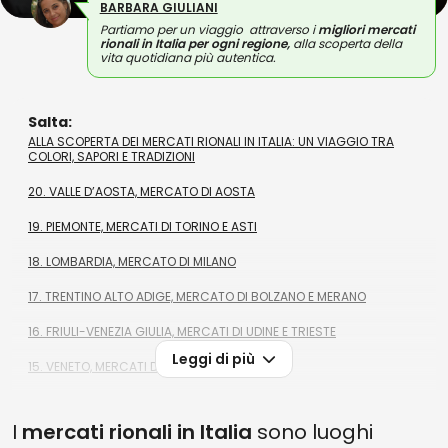
BARBARA GIULIANI
Partiamo per un viaggio attraverso i
migliori mercati
rionali in Italia per ogni regione,
alla scoperta della
vita quotidiana più autentica.
Salta:
ALLA SCOPERTA DEI MERCATI RIONALI IN ITALIA: UN VIAGGIO TRA
COLORI, SAPORI E TRADIZIONI
20. VALLE D’AOSTA, MERCATO DI AOSTA
19. PIEMONTE, MERCATI DI TORINO E ASTI
18. LOMBARDIA, MERCATO DI MILANO
17. TRENTINO ALTO ADIGE, MERCATO DI BOLZANO E MERANO
16. FRIULI-VENEZIA GIULIA, MERCATI DI UDINE E TRIESTE
Leggi di più
15. VENETO, MERCATI DI VENEZIA E PADOVA
14. EMILIA ROMAGNA, MERCATI DI BOLOGNA E MODENA
I
mercati rionali in Italia
sono luoghi
13. LIGURIA, MERCATO DI GENOVA