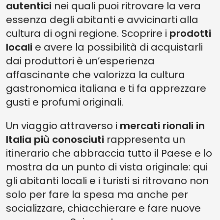
autentici
nei quali puoi ritrovare la vera
12. TOSCANA, MERCATO DI FIRENZE
essenza degli abitanti e avvicinarti alla
11. MARCHE, MERCATO DI ANCONA
cultura di ogni regione. Scoprire i
prodotti
locali
e avere la possibilità di acquistarli
10. UMBRIA, MERCATO DI ORVIETO
dai produttori è un’esperienza
9. LAZIO, MERCATO DI ROMA
affascinante che valorizza la cultura
8. ABRUZZO, MERCATO DI PESCARA
gastronomica italiana e ti fa apprezzare
7. MOLISE, MERCATO DI CAMPOBASSO
gusti e profumi originali.
6. CAMPANIA, MERCATO DI NAPOLI
Un viaggio attraverso i
mercati rionali in
5. PUGLIA, MERCATO DI GALLIPOLI
Italia più conosciuti
rappresenta un
4. BASILICATA, MERCATO DI MATERA
itinerario che abbraccia tutto il Paese e lo
mostra da un punto di vista originale: qui
3. CALABRIA, MERCATI DI TROPEA E COSENZA
gli abitanti locali e i turisti si ritrovano non
2. SICILIA, MERCATO DI CATANIA
solo per fare la spesa ma anche per
1. SARDEGNA, MERCATO DI CAGLIARI
socializzare, chiacchierare e fare nuove