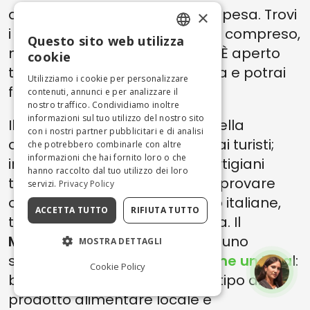
quotidianità e come fanno la spesa. Trovi
×
i prodotti alimentari locali, vino compreso,
Questo sito web utilizza
ENGLISH
ma anche articoli per la casa. È aperto
cookie
tutti i giorni tranne la domenica e potrai
ITALIAN
Utilizziamo i cookie per personalizzare
fare acquisti delle 7 alle 15.30.
contenuti, annunci e per analizzare il
nostro traffico. Condividiamo inoltre
informazioni sul tuo utilizzo del nostro sito
Il
Mercato Centrale
, sempre nella
con i nostri partner pubblicitari e di analisi
capitale, è forse più orientato ai turisti;
che potrebbero combinarle con altre
informazioni che hai fornito loro o che
insieme alle botteghe e agli artigiani
hanno raccolto dal tuo utilizzo dei loro
troverai piccoli ristoranti dove provare
servizi.
Privacy Policy
ogni tipo di specialità, non solo italiane,
ACCETTA TUTTO
RIFIUTA TUTTO
tutti i giorni tranne la domenica. Il
Mercato Campo de' Fiori
offre uno
MOSTRA DETTAGLI
spaccato di
Roma vissuta come un loca
l:
Cookie Policy
bancarelle che vendono ogni tipo di
prodotto alimentare locale e