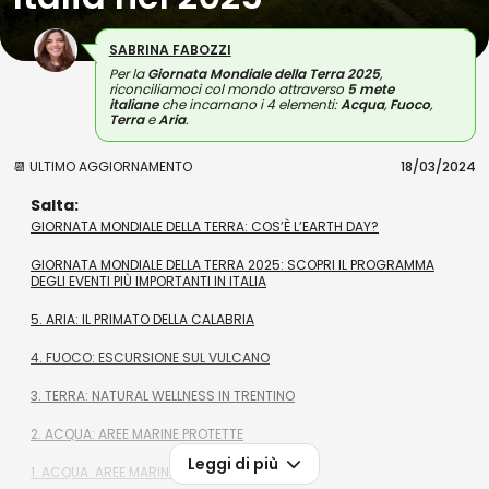
SABRINA FABOZZI
Per la
Giornata Mondiale della Terra 2025
,
riconciliamoci col mondo attraverso
5 mete
italiane
che incarnano i 4 elementi:
Acqua
,
Fuoco
,
Terra
e
Aria
.
📆 ULTIMO AGGIORNAMENTO
18/03/2024
Salta:
GIORNATA MONDIALE DELLA TERRA: COS’È L’EARTH DAY?
GIORNATA MONDIALE DELLA TERRA 2025: SCOPRI IL PROGRAMMA
DEGLI EVENTI PIÙ IMPORTANTI IN ITALIA
5. ARIA: IL PRIMATO DELLA CALABRIA
4. FUOCO: ESCURSIONE SUL VULCANO
3. TERRA: NATURAL WELLNESS IN TRENTINO
2. ACQUA: AREE MARINE PROTETTE
Leggi di più
1. ACQUA: AREE MARINE SOMMERSE