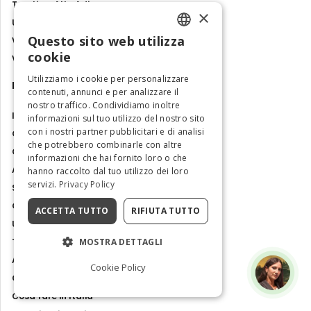
Trentino-Alto Adige
×
Umbria
Questo sito web utilizza
Valle d'Aosta
ENGLISH
cookie
Veneto
ITALIAN
Utilizziamo i cookie per personalizzare
Magazine
contenuti, annunci e per analizzare il
nostro traffico. Condividiamo inoltre
Italia come un local
informazioni sul tuo utilizzo del nostro sito
con i nostri partner pubblicitari e di analisi
Gemme nascoste
che potrebbero combinarle con altre
Come arrivare
informazioni che hai fornito loro o che
Attrazioni e tour
hanno raccolto dal tuo utilizzo dei loro
servizi.
Privacy Policy
Siti Unesco
Guide di Viaggio
ACCETTA TUTTO
RIFIUTA TUTTO
Ultime notizie
Tour ed Esperienze
MOSTRA DETTAGLI
Arte e cultura
Cookie Policy
Cibo e sapori
Cosa fare in Italia