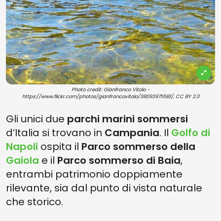
Photo credit: Gianfranco Vitolo -
https://www.flickr.com/photos/gianfrancovitolo/38093975581/, CC BY 2.0
Gli unici due
parchi marini sommersi
d’Italia si trovano in
Campania
. Il
Golfo di
Napoli
ospita il
Parco sommerso della
Gaiola
e il
Parco sommerso di Baia
,
entrambi patrimonio doppiamente
rilevante, sia dal punto di vista naturale
che storico.