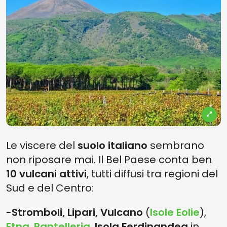
Le viscere del
suolo italiano
sembrano
non riposare mai. Il Bel Paese conta ben
10 vulcani attivi
, tutti diffusi tra regioni del
Sud e del Centro:
-
Stromboli, Lipari, Vulcano
(
Isole Eolie
),
Etna
,
Pantelleria
,
Isola Ferdinandea
in