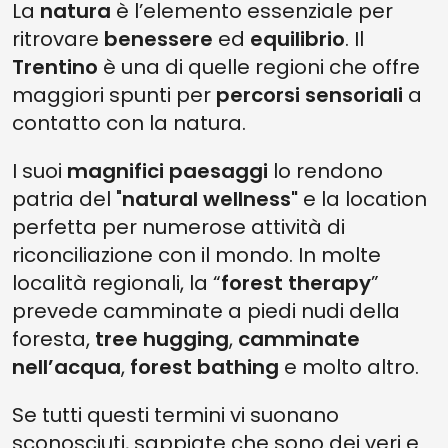
La
natura
è l’elemento essenziale per
ritrovare
benessere
ed
equilibrio
. Il
Trentino
è una di quelle regioni che offre
maggiori spunti per
percorsi sensoriali
a
contatto con la natura.
I suoi
magnifici paesaggi
lo rendono
patria del "
natural wellness"
e la location
perfetta per numerose attività di
riconciliazione con il mondo. In molte
località regionali, la “
forest therapy
”
prevede camminate a piedi nudi della
foresta,
tree hugging
,
camminate
nell’acqua
,
forest bathing
e molto altro.
Se tutti questi termini vi suonano
sconosciuti, sappiate che sono dei veri e