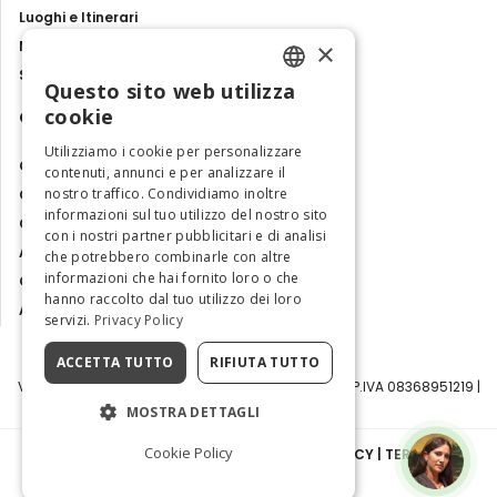
Luoghi e Itinerari
×
Mostre, eventi e spettacoli
Storie e tradizioni
Questo sito web utilizza
ENGLISH
cookie
Contatti
ITALIAN
Utilizziamo i cookie per personalizzare
Chi siamo
contenuti, annunci e per analizzare il
nostro traffico. Condividiamo inoltre
Collabora con noi
informazioni sul tuo utilizzo del nostro sito
Contatti
con i nostri partner pubblicitari e di analisi
Ambasciatrice dell'Eccellenza
che potrebbero combinarle con altre
informazioni che hai fornito loro o che
Osservatorio Turismo
hanno raccolto dal tuo utilizzo dei loro
Area Riservata
servizi.
Privacy Policy
ACCETTA TUTTO
RIFIUTA TUTTO
Visit Italy Srl | Via Filippo Argelati, 10, 20143 Milano | P.IVA 08368951219 |
Capitale Sociale 50.000€
MOSTRA DETTAGLI
Cookie Policy
INFORMATIVA SULLA PRIVACY
|
COOKIE POLICY
|
TERMINI E
CONDIZIONI
|
TRASPARENZA