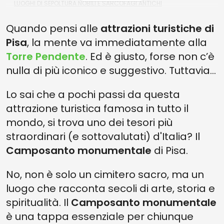
LUOGHI DI SEPOLTURA NOBILI E SARCOFAGI ANTICHI
IL MUSEO DELLE SINOPIE
Quando pensi alle
attrazioni turistiche di
LE CATENE DEL PORTO PISANO
Pisa
, la mente va immediatamente alla
Torre Pendente
. Ed è giusto, forse non c’è
PIANIFICA LA VISITA: TEMPI, ACCESSO E TUTTO QUELLO CHE DEVI
SAPERE
nulla di più iconico e suggestivo. Tuttavia…
UNA POSIZIONE STRATEGICA NEL CUORE DI PISA
Lo sai che a pochi passi da questa
SEI TU IL VISITATORE IDEALE DEL CAMPOSANTO MONUMENTALE?
attrazione turistica famosa in tutto il
SCOPRILO QUI
mondo, si trova uno dei tesori più
PERCHÉ INCLUDERE IL CAMPOSANTO MONUMENTALE NELLA TUA
VISITA A PISA
straordinari (e sottovalutati) d'Italia? Il
Camposanto monumentale
di Pisa.
L'ESPERIENZA COMPLETA DELLA PIAZZA DEI MIRACOLI
OLTRE LA PIAZZA: ALLA SCOPERTA DELLE GEMME NASCOSTE DI PISA
No, non è solo un cimitero sacro, ma un
luogo che racconta secoli di arte, storia e
spiritualità. Il
Camposanto monumentale
è una tappa essenziale per chiunque