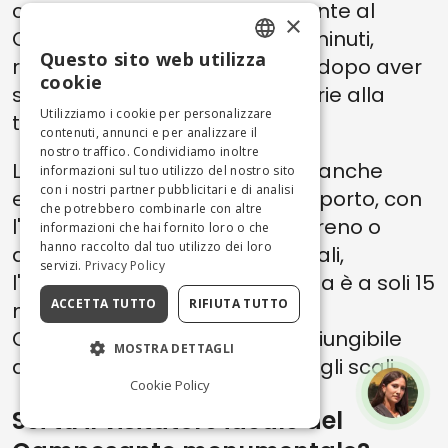
camminare dalla Torre Pendente al
×
Camposanto in meno di due minuti,
Questo sito web utilizza
rendendolo una tappa ideale dopo aver
ENGLISH
cookie
scattato quelle foto obbligatorie alla
ITALIAN
Utilizziamo i cookie per personalizzare
torre.
contenuti, annunci e per analizzare il
nostro traffico. Condividiamo inoltre
La posizione centrale significa anche
informazioni sul tuo utilizzo del nostro sito
con i nostri partner pubblicitari e di analisi
eccellenti collegamenti di trasporto, con
che potrebbero combinarle con altre
l'area accessibile in autobus, treno o
informazioni che hai fornito loro o che
hanno raccolto dal tuo utilizzo dei loro
auto. Per i visitatori internazionali,
servizi.
Privacy Policy
l'aeroporto Galileo Galilei di Pisa è a soli 15
ACCETTA TUTTO
RIFIUTA TUTTO
minuti di distanza, rendendo il
Camposanto facilmente raggiungibile
MOSTRA DETTAGLI
anche per brevi visite durante gli scali.
Cookie Policy
Sei tu il visitatore ideale del