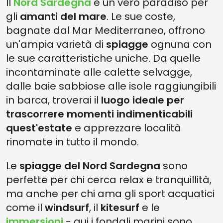
Il
Nord Sardegna
è un vero paradiso per
gli
amanti del mare
. Le sue coste,
bagnate dal Mar Mediterraneo, offrono
un'ampia varietà di
spiagge
ognuna con
le sue caratteristiche uniche. Da quelle
incontaminate alle calette selvagge,
dalle baie sabbiose alle isole raggiungibili
in barca, troverai il
luogo ideale per
trascorrere momenti indimenticabili
quest'estate
e apprezzare località
rinomate in tutto il mondo.
Le
spiagge del Nord Sardegna
sono
perfette per chi cerca relax e tranquillità,
ma anche per chi ama gli sport acquatici
come il
windsurf
, il
kitesurf
e le
immersioni
- qui i fondali marini sono