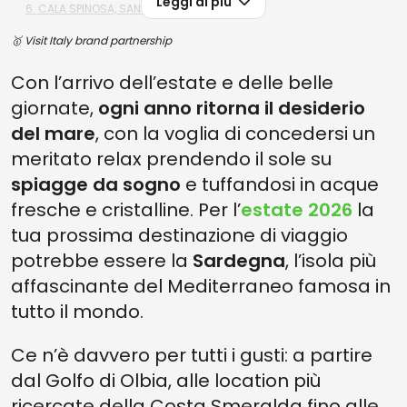
Leggi di più
6. CALA SPINOSA, SANTA TERESA DI GALLURA
🥇 Visit Italy brand partnership
5. SPIAGGIA DI PORTO POLLO, COSTA SMERALDA
4. CALA COTICCIO, CAPRERA
Con l’arrivo dell’estate e delle belle
giornate,
ogni anno ritorna il desiderio
3. SPIAGGIA DI RENA BIANCA, COSTA SMERALDA
del mare
, con la voglia di concedersi un
2. SPIAGGIA POLTU DI LI COGGHJ, COSTA SMERALDA
meritato relax prendendo il sole su
1. SPIAGGIA BIANCA, GOLFO ARANCI
spiagge da sogno
e tuffandosi in acque
fresche e cristalline. Per l’
estate 2026
la
tua prossima destinazione di viaggio
potrebbe essere la
Sardegna
,
l’isola più
affascinante del Mediterraneo famosa in
tutto il mondo.
Ce n’è davvero per tutti i gusti: a partire
dal Golfo di Olbia, alle location più
ricercate della Costa Smeralda fino alle