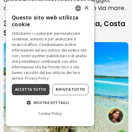
×
consigliabile muoversi a piedi o via mare.
Questo sito web utilizza
ENGLISH
3. Spiaggia di Rena Bianca, Costa
cookie
Smeralda
ITALIAN
Utilizziamo i cookie per personalizzare
contenuti, annunci e per analizzare il
nostro traffico. Condividiamo inoltre
informazioni sul tuo utilizzo del nostro sito
con i nostri partner pubblicitari e di analisi
che potrebbero combinarle con altre
informazioni che hai fornito loro o che
hanno raccolto dal tuo utilizzo dei loro
servizi.
Privacy Policy
ACCETTA TUTTO
RIFIUTA TUTTO
MOSTRA DETTAGLI
Cookie Policy