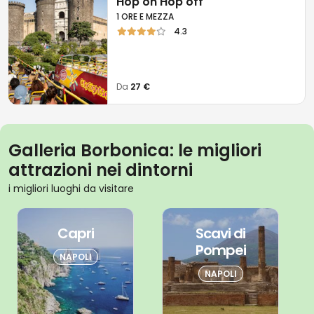
Hop on Hop off
1 ORE E MEZZA
4.3
Da
27 €
Galleria Borbonica: le migliori
attrazioni nei dintorni
i migliori luoghi da visitare
Capri
Scavi di
Pompei
NAPOLI
NAPOLI