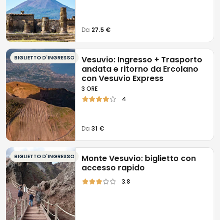
Da
27.5 €
BIGLIETTO D'INGRESSO
Vesuvio: Ingresso + Trasporto
andata e ritorno da Ercolano
con Vesuvio Express
3 ORE
4
Da
31 €
BIGLIETTO D'INGRESSO
Monte Vesuvio: biglietto con
accesso rapido
3.8