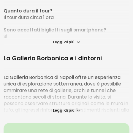
Quanto dura il tour?
Il tour dura circa 1 ora
Sono accettati biglietti sugli smartphone?
Si
Leggi di più
E' possibile annullare o riprogrammare il tour?
-L'annullamento è possibile fino alle 23:59 del giorno
La Galleria Borbonica e i dintorni
prima della visita.
-La riprogrammazione è possibile fino alle 23:59 del
giorno prima della visita
La Galleria Borbonica di Napoli offre un’esperienza
unica di esplorazione sotterranea, dove è possibile
Il percorso è accessibile in sedia a rotelle?
ammirare una rete di gallerie, archi e tunnel che
Accessibile in sedia a rotelle solo per il 60% del
raccontano secoli di storia. Durante la visita, si
percorso entrando dall'ingresso di Via D. Morelli, 61
possono osservare strutture originali come le mura in
(ingresso pedonale al parcheggio Morelli).
tufo, gli ingressi rinforzati e gli allestimenti risalenti alla
Leggi di più
Seconda Guerra Mondiale
, quando la galleria venne
trasformata in rifugio antiaereo. Tra gli elementi più
affascinanti ci sono anche antiche bombole