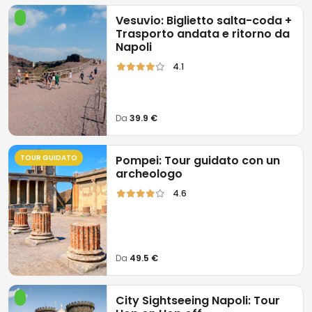
Vesuvio: Biglietto salta-coda +
Trasporto andata e ritorno da
Napoli
4.1
Da
39.9 €
TOUR GUIDATO
Pompei: Tour guidato con un
archeologo
4.6
Da
49.5 €
City Sightseeing Napoli: Tour