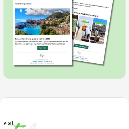
risalgono al XIX secolo, sotto il regno di Ferdinando II di
Borbone, che ne ordinò la costruzione come parte di
un progetto di ammodernamento e fortificazione
della città. Inizialmente, la galleria era concepita
come una via di fuga sotterranea, destinata a
collegare il
Palazzo Reale di Napoli
con la collina di
Pizzofalcone, per permettere ai sovrani di sfuggire
rapidamente in caso di attacco. La sua costruzione,
avviata nel 1853, si sviluppò su un tratto di circa
500
metri
, realizzato scavando nel tufo vulcanico che
caratterizza la zona.
Con il passare degli anni, la Galleria Borbonica acquisì
nuove funzioni. Durante la Seconda Guerra Mondiale,
infatti, venne trasformata in un rifugio antiaereo per
proteggere la popolazione napoletana dai
bombardamenti alleati. Migliaia di cittadini si
rifugiavano al suo interno, dove venivano allestiti letti
e sistemi di ventilazione. Il sistema sotterraneo
divenne così un vero e proprio rifugio di guerra, con
stanze, gallerie e passaggi che offrivano protezione e