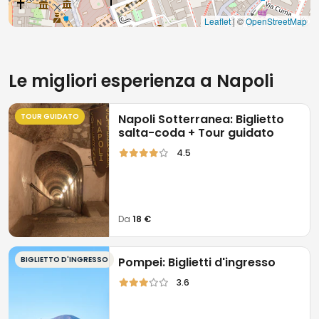
Leaflet
| ©
OpenStreetMap
Le migliori esperienza a Napoli
TOUR GUIDATO
Napoli Sotterranea: Biglietto
salta-coda + Tour guidato
4.5
Da
18 €
BIGLIETTO D'INGRESSO
Pompei: Biglietti d'ingresso
3.6