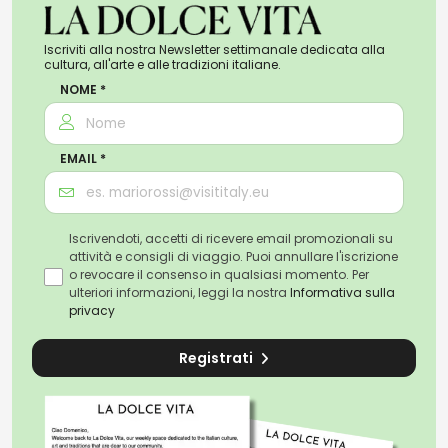
d’ossigeno e un’area dedicata agli oggetti rinvenuti
durante gli scavi, come macchine d’epoca e reperti
Iscriviti alla nostra Newsletter settimanale dedicata alla
bellici. Nei dintorni della galleria, si trova la splendida
cultura, all'arte e alle tradizioni italiane.
Piazza del Plebiscito
, con il
Palazzo Reale
, e la
NOME *
maestosa
Chiesa di San Francesco di Paola
. A breve
distanza, il
Maschio Angioino
, castello medievale
simbolo della città, e la famosa
via Toledo
, ricca di
EMAIL *
negozi e locali tipici, completano una visita che unisce
storia, arte e cultura.
Iscrivendoti, accetti di ricevere email promozionali su
attività e consigli di viaggio. Puoi annullare l'iscrizione
o revocare il consenso in qualsiasi momento. Per
ulteriori informazioni, leggi la nostra
Informativa sulla
La storia della Galleria Borbonica
privacy
Registrati
La Galleria Borbonica sotterranea di Napoli ha una
storia affascinante e complessa, che riflette i
cambiamenti storici, sociali e militari della città. Le
origini di questa imponente rete sotterranea