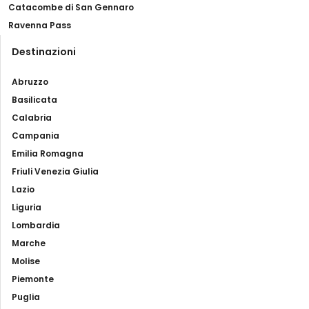
della sua resilienza durante i periodi più difficili.
Catacombe di San Gennaro
Ravenna Pass
Destinazioni
Abruzzo
Basilicata
Calabria
Campania
Emilia Romagna
Friuli Venezia Giulia
Lazio
Liguria
Lombardia
Marche
Molise
Piemonte
Puglia