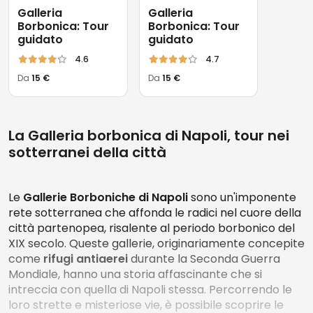
Galleria
Galleria
Borbonica: Tour
Borbonica: Tour
guidato
guidato
4.6
4.7
Da
15 €
Da
15 €
La Galleria borbonica di Napoli, tour nei
sotterranei della città
Le
Gallerie Borboniche di Napoli
sono un'imponente
rete sotterranea che affonda le radici nel cuore della
città partenopea, risalente al periodo borbonico del
XIX secolo. Queste gallerie, originariamente concepite
come
rifugi antiaerei
durante la Seconda Guerra
Mondiale, hanno una storia affascinante che si
intreccia con quella di Napoli stessa. Percorrendo le
loro strette e misteriose vie, è possibile scoprire le