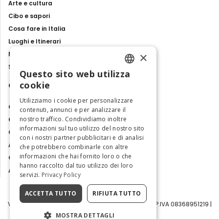
Arte e cultura
Cibo e sapori
Cosa fare in Italia
Luoghi e Itinerari
×
Mostre, eventi e spettacoli
Storie e tradizioni
Questo sito web utilizza
ENGLISH
cookie
Contatti
ITALIAN
Utilizziamo i cookie per personalizzare
Chi siamo
contenuti, annunci e per analizzare il
nostro traffico. Condividiamo inoltre
Collabora con noi
informazioni sul tuo utilizzo del nostro sito
Contatti
con i nostri partner pubblicitari e di analisi
Ambasciatrice dell'Eccellenza
che potrebbero combinarle con altre
informazioni che hai fornito loro o che
Osservatorio Turismo
hanno raccolto dal tuo utilizzo dei loro
Area Riservata
servizi.
Privacy Policy
ACCETTA TUTTO
RIFIUTA TUTTO
Visit Italy Srl | Via Filippo Argelati, 10, 20143 Milano | P.IVA 08368951219 |
Capitale Sociale 50.000€
MOSTRA DETTAGLI