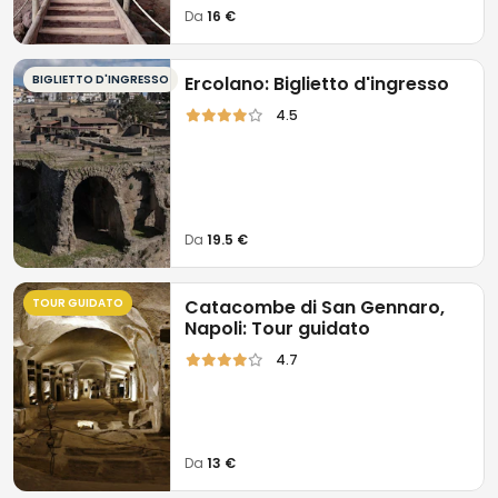
Da
16 €
BIGLIETTO D'INGRESSO
Ercolano: Biglietto d'ingresso
4.5
Da
19.5 €
TOUR GUIDATO
Catacombe di San Gennaro,
Napoli: Tour guidato
4.7
Da
13 €