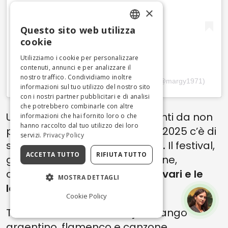
×
Questo sito web utilizza
ENGLISH
cookie
ITALIAN
Utilizziamo i cookie per personalizzare
contenuti, annunci e per analizzare il
nostro traffico. Condividiamo inoltre
Un post condiviso da Gennaro Margarita (@margy1971)
informazioni sul tuo utilizzo del nostro sito
con i nostri partner pubblicitari e di analisi
che potrebbero combinarle con altre
Un altro tra le mostre e gli eventi da non
informazioni che hai fornito loro o che
hanno raccolto dal tuo utilizzo dei loro
perdere a Napoli a novembre 2025 c’è di
servizi.
Privacy Policy
sicuro il
Vomero Music Festival.
Il festival,
ACCETTA TUTTO
RIFIUTA TUTTO
giunto alla sua seconda edizione,
omaggia i
generi musicali più vari e le
MOSTRA DETTAGLI
loro contaminazioni
.
Cookie Policy
Tra concerti ed eventi di jazz, tango
argentino, flamenco e canzone