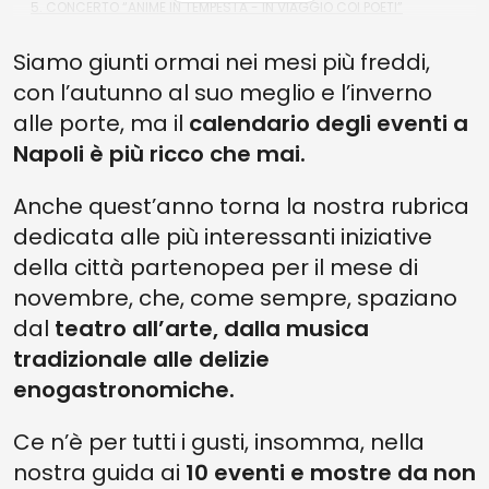
5. CONCERTO “ANIME IN TEMPESTA - IN VIAGGIO COI POETI”
4. CLAUDIO BAGLIONI IN CONCERTO AL TEATRO SAN CARLO
Siamo giunti ormai nei mesi più freddi,
3. FRANCESCO DE GREGORI IN CONCERTO AL TEATRO AUGUSTEO
con l’autunno al suo meglio e l’inverno
alle porte, ma il
calendario degli eventi a
2. VOMERO MUSIC FESTIVAL II EDIZIONE
Napoli è più ricco che mai.
1. GUSTUS, EXPO DEI SAPORI MEDITERRANEI
EVENTI E MOSTRE DA NON PERDERE A NAPOLI A NOVEMBRE 2025:
Anche quest’anno torna la nostra rubrica
FESTEGGIAMENTI IN GRANDE STILE
dedicata alle più interessanti iniziative
della città partenopea per il mese di
novembre, che, come sempre, spaziano
dal
teatro all’arte, dalla musica
tradizionale alle delizie
enogastronomiche.
Ce n’è per tutti i gusti, insomma, nella
nostra guida ai
10 eventi e mostre da non