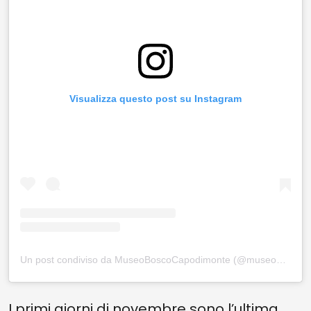
Visualizza questo post su Instagram
Un post condiviso da MuseoBoscoCapodimonte (@museoboscocapodimonte)
I primi giorni di novembre sono l’ultima