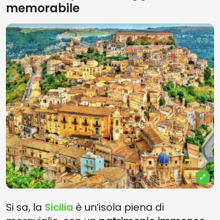
memorabile
Si sa, la
Sicilia
è un’isola piena di