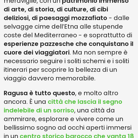
meraviglie, con un
patrimonio immenso
di arte, di storia, di culture, di cibi
deliziosi, di paesaggi mozzafiato
- dalle
selvagge cime dell’Etna alle stupende
coste del Mediterraneo - e soprattutto di
esperienze pazzesche che conquistano il
cuore dei viaggiatori
. Ma non sempre è
necessario seguire i soliti schemi e i soliti
itinerari per scoprire la bellezza di un
viaggio davvero memorabile.
Ragusa è tutto questo
, e molto altro
ancora. È una
città che lascia il segno
indelebile di un sorriso
, una città da
ammirare, esplorare e vivere come un
bellissimo sogno ad occhi aperti immersi
in un
centro storico barocco che vanta 18