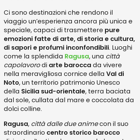
ESPERIENZE OUTDOOR A RAGUSA
Ci sono destinazioni che rendono il
LA CUCINA DI RAGUSA: SCACCE, TESTE DI TURCO E ALTRE BONTÀ
viaggio un’esperienza ancora più unica e
TUTTE SICILIANE
speciale, capaci di trasmettere
pure
COME ARRIVARE A RAGUSA: UNA DESTINAZIONE DA SCOPRIRE ON
THE ROAD
emozioni fatte di arte, di storia e cultura,
di sapori e profumi inconfondibili
. Luoghi
RAGUSA E DINTORNI: UN VIAGGIO DALLA BELLEZZA MOZZAFIATO IN
VAL DI NOTO
come la splendida
Ragusa
, una
città
capolavoro
di
arte barocca
da vivere
nella meravigliosa cornice della
Val di
Noto
, un territorio patrimonio Unesco
della
Sicilia sud-orientale
, terra baciata
dal sole, cullata dal mare e coccolata da
dolci colline.
Ragusa
,
città dalle due anime
con il suo
straordinario
centro storico barocco