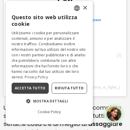
×
Questo sito web utilizza
Visualizza questo post su Instagram
ENGLISH
cookie
ITALIAN
Utilizziamo i cookie per personalizzare
contenuti, annunci e per analizzare il
nostro traffico. Condividiamo inoltre
informazioni sul tuo utilizzo del nostro sito
con i nostri partner pubblicitari e di analisi
che potrebbero combinarle con altre
informazioni che hai fornito loro o che
hanno raccolto dal tuo utilizzo dei loro
servizi.
Privacy Policy
Un post condiviso da Mamma&Figlia (@_mamma_e_figlia_)
ACCETTA TUTTO
RIFIUTA TUTTO
MOSTRA DETTAGLI
Un viaggio non è mai del tutto completo
Cookie Policy
se non coinvolge attivamente tutti i
sensi...e cosa c’è di meglio di
assaggiare