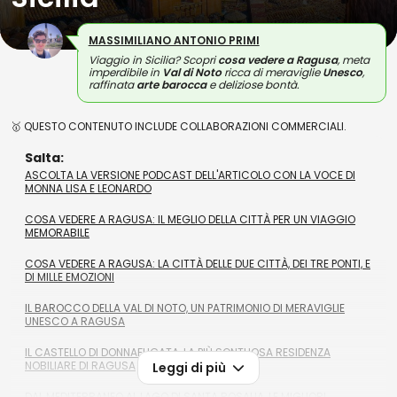
MASSIMILIANO ANTONIO PRIMI
Viaggio in Sicilia? Scopri
cosa vedere a Ragusa
, meta
imperdibile in
Val di Noto
ricca di meraviglie
Unesco
,
raffinata
arte barocca
e deliziose bontà.
🥇 QUESTO CONTENUTO INCLUDE COLLABORAZIONI COMMERCIALI.
Salta:
ASCOLTA LA VERSIONE PODCAST DELL'ARTICOLO CON LA VOCE DI
MONNA LISA E LEONARDO
COSA VEDERE A RAGUSA: IL MEGLIO DELLA CITTÀ PER UN VIAGGIO
MEMORABILE
COSA VEDERE A RAGUSA: LA CITTÀ DELLE DUE CITTÀ, DEI TRE PONTI, E
DI MILLE EMOZIONI
IL BAROCCO DELLA VAL DI NOTO, UN PATRIMONIO DI MERAVIGLIE
UNESCO A RAGUSA
IL CASTELLO DI DONNAFUGATA, LA PIÙ SONTUOSA RESIDENZA
NOBILIARE DI RAGUSA
Leggi di più
DAL MEDITERRANEO AL LAGO DI SANTA ROSALIA, LE MIGLIORI