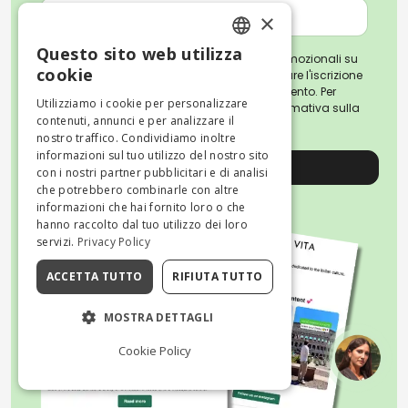
×
Questo sito web utilizza
Iscrivendoti, accetti di ricevere email promozionali su
ENGLISH
cookie
attività e consigli di viaggio. Puoi annullare l'iscrizione
o revocare il consenso in qualsiasi momento. Per
ITALIAN
Utilizziamo i cookie per personalizzare
ulteriori informazioni, leggi la nostra
Informativa sulla
contenuti, annunci e per analizzare il
privacy
nostro traffico. Condividiamo inoltre
informazioni sul tuo utilizzo del nostro sito
Registrati
con i nostri partner pubblicitari e di analisi
che potrebbero combinarle con altre
informazioni che hai fornito loro o che
hanno raccolto dal tuo utilizzo dei loro
servizi.
Privacy Policy
ACCETTA TUTTO
RIFIUTA TUTTO
MOSTRA DETTAGLI
Cookie Policy