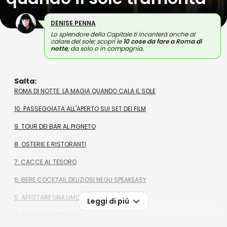
DENISE PENNA
Lo splendore della Capitale ti incanterà anche al
calare del sole: scopri le
10 cose da fare a Roma di
notte,
da solo o in compagnia.
Salta:
ROMA DI NOTTE: LA MAGIA QUANDO CALA IL SOLE
10. PASSEGGIATA ALL'APERTO SUI SET DEI FILM
9. TOUR DEI BAR AL PIGNETO
8. OSTERIE E RISTORANTI
7. CACCE AL TESORO
6. BERE COCKTAIL DELIZIOSI NEGLI SPEAKEASY
5. AFFITTARE UNA LIMOUSINE
Leggi di più
4. GLI EVENTI SPORTIVI