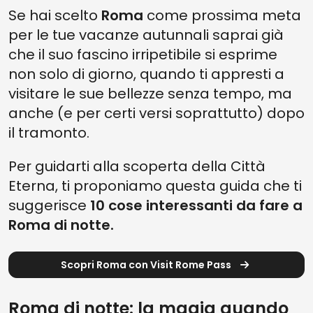
3. VISITA DA BRIVIDO ALLE CATACOMBE
Se hai scelto
Roma
come prossima meta
per le tue vacanze autunnali saprai già
2. AMMIRARE LE STELLE DAL COLOSSEO
che il suo fascino irripetibile si esprime
1. UNA NOTTE ALL'OPERA
non solo di giorno, quando ti appresti a
LE MERAVIGLIE DI ROMA DI NOTTE PER TUTTI
visitare le sue bellezze senza tempo, ma
anche (e per certi versi soprattutto) dopo
il tramonto.
Per guidarti alla scoperta della Città
Eterna, ti proponiamo questa guida che ti
suggerisce
10 cose interessanti da fare a
Roma di notte.
Scopri Roma con Visit Rome Pass
Roma di notte: la magia quando