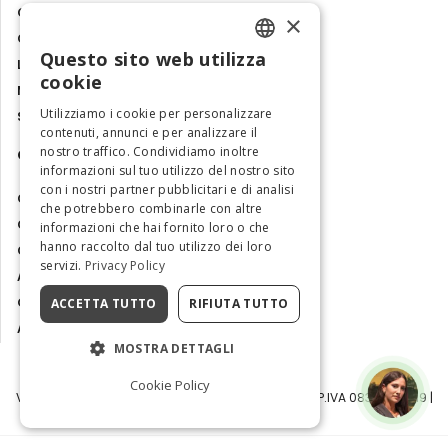
Cibo e sapori
×
Cosa fare in Italia
Questo sito web utilizza
Luoghi e Itinerari
ENGLISH
cookie
Mostre, eventi e spettacoli
ITALIAN
Utilizziamo i cookie per personalizzare
Storie e tradizioni
contenuti, annunci e per analizzare il
nostro traffico. Condividiamo inoltre
Contatti
informazioni sul tuo utilizzo del nostro sito
con i nostri partner pubblicitari e di analisi
Chi siamo
che potrebbero combinarle con altre
Collabora con noi
informazioni che hai fornito loro o che
hanno raccolto dal tuo utilizzo dei loro
Contatti
servizi.
Privacy Policy
Ambasciatrice dell'Eccellenza
Osservatorio Turismo
ACCETTA TUTTO
RIFIUTA TUTTO
Area Riservata
MOSTRA DETTAGLI
Cookie Policy
Visit Italy Srl | Via Filippo Argelati, 10, 20143 Milano | P.IVA 08368951219 |
Capitale Sociale 50.000€