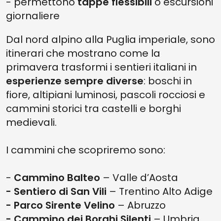
-
permettono
tappe flessibili
o escursioni
giornaliere
Dal nord alpino alla Puglia imperiale, sono
itinerari che mostrano come la
primavera trasformi i sentieri italiani in
esperienze sempre diverse
: boschi in
fiore, altipiani luminosi, pascoli rocciosi e
cammini storici tra castelli e borghi
medievali.
I cammini che scopriremo sono:
-
Cammino Balteo
– Valle d’Aosta
- Sentiero di San Vili
– Trentino Alto Adige
- Parco Sirente Velino
– Abruzzo
- Cammino dei Borghi Silenti
– Umbria