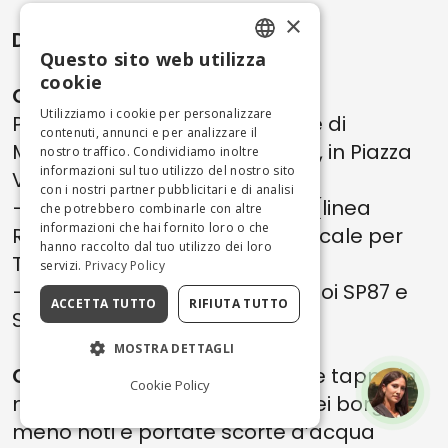
×
Difficoltà
: Media
Questo sito web utilizza
ENGLISH
cookie
Come arrivare
:
ITALIAN
Utilizziamo i cookie per personalizzare
Partenza da Tenaglie (frazione di
contenuti, annunci e per analizzare il
Montecchio, provincia di Terni), in Piazza
nostro traffico. Condividiamo inoltre
informazioni sul tuo utilizzo del nostro sito
Vittorio Emanuele II.
con i nostri partner pubblicitari e di analisi
– In treno: stazione di
Orvieto
(linea
che potrebbero combinarle con altre
informazioni che hai fornito loro o che
Roma–Firenze), poi autobus locale per
hanno raccolto dal tuo utilizzo dei loro
Tenaglie.
servizi.
Privacy Policy
– In auto: A1 uscita Attigliano, poi SP87 e
ACCETTA TUTTO
RIFIUTA TUTTO
SP88 fino a destinazione.
MOSTRA DETTAGLI
Consigli local
: Programmate le tappe in
Cookie Policy
modo flessibile per fermarvi nei borghi
meno noti e portate scorte d’acqua