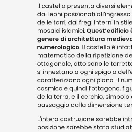
Il castello presenta diversi elemen
dai leoni posizionati all’ingresso
delle torri, dai fregi interni in stil
mosaici islamici.
Quest’edificio
genere di architettura medieval
numerologico
. Il castello è inf
matematico della ripetizione d
ottagonale, otto sono le torret
si innestano a ogni spigolo dell’
caratterizzano ogni piano. Il num
cosmico e quindi l’ottagono, fig
della terra, e il cerchio, simbolo 
passaggio dalla dimensione terr
L'intera costruzione sarebbe int
posizione sarebbe stata studiata