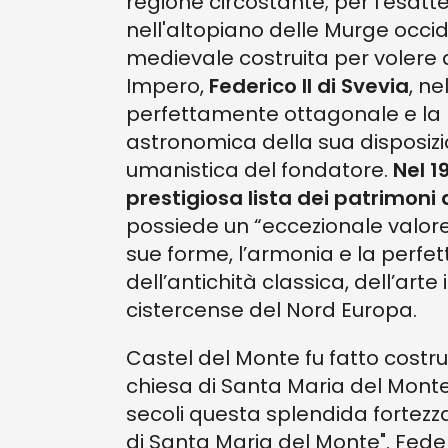
regione circostante; per l’esatte
nell'altopiano delle Murge occide
medievale costruita per volere
Impero,
Federico II di Svevia
, ne
perfettamente ottagonale e la
astronomica della sua disposizione
umanistica del fondatore.
Nel 19
prestigiosa lista dei patrimoni
possiede un “eccezionale valore 
sue forme, l’armonia e la perfet
dell’antichità classica, dell’arte
cistercense del Nord Europa.
Castel del Monte fu fatto costru
chiesa di Santa Maria del Monte,
secoli questa splendida fortezza
di Santa Maria del Monte". Fede