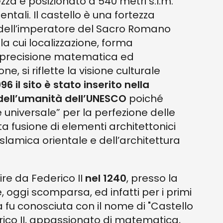
zza è posizionato a 540 metri s.l.m.
ntali. Il castello è una fortezza
 dell’imperatore del Sacro Romano
lla cui localizzazione, forma
 precisione matematica ed
, si riflette la visione culturale
96 il sito è stato inserito nella
 dell’umanità dell’UNESCO
poiché
universale” per la perfezione delle
ta fusione di elementi architettonici
 islamica orientale e dell’architettura
ire da Federico II
nel 1240
, presso la
 oggi scomparsa, ed infatti per i primi
 fu conosciuta con il nome di "Castello
rico II, appassionato di matematica,