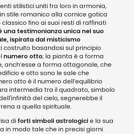
ti stilistici uniti fra loro in armonia,
 in stile romanico alla cornice gotica
e classico fino ai suoi resti di raffinati
 è una testimonianza unica nel suo
e, ispirata dal misticismo
atti costruito basandosi sul principio
el
numero otto
; la pianta è a forma
te, anch’esse a forma ottagonale, che
edificio e otto sono le sale che
ero otto è il numero dell’equilibrio
ura intermedia tra il quadrato, simbolo
dell'infinità del cielo, segnerebbe il
ena a quella spirituale.
risa di
forti simboli astrologici
e la sua
 in modo tale che in precisi giorni