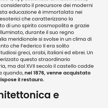
è considerato il precursore dei moderni
asta educazione è immortalata nei
esoterici che caratterizzano la
to di uno spirito cosmopolita e grazie
illuminato, durante il suo regno
talia meridionale si svolse in un clima di
nto che Federico II era solito
diosi greci, arabi, italiani ed ebrei. Un
erizzato questo straordinario
a, ma dal XVII secolo il castello cadde
 a quando,
nel 1876, venne acquistato
ispose il restauro.
hitettonica e