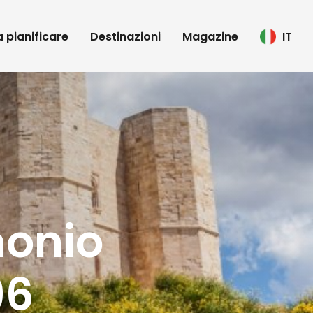
 a pianificare
Destinazioni
Magazine
IT
monio
96