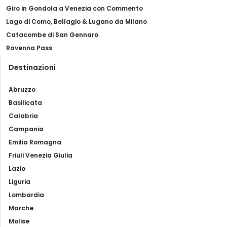
di Loreto, del secolo XVIII.
Giro in Gondola a Venezia con Commento
Lago di Como, Bellagio & Lugano da Milano
Nel presbiterio potete ammirare la
Catacombe di San Gennaro
Madonna del Rosario e Santi, eseguita nel
Ravenna Pass
1580 da uno sconosciuto ma dotato
Destinazioni
pittore e l'Ultima Cena, eseguita nel 1602
su commissione della Confraternita del
Abruzzo
Sacramento.
Basilicata
Calabria
Le altre
tele di valore
sono la Madonna di
Campania
Loreto e Santi del 1686 circa, e la
Emilia Romagna
Crocefissione con i Santi Antonio e
Friuli Venezia Giulia
Giberto dove Giberto ha in mano un
Lazio
plastico di Monte Giberto.
Liguria
Lombardia
Questa tela risale al 1771 e fu
Marche
probabilmente realizzata dal pittore
Molise