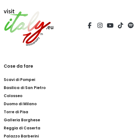
San Nicolò, dedicata al santo patrono.
Fondata nel 1090, fu totalmente
ricostruita nel 1746 in stile neoclassico,
con elementi dello stile tardo-barocco.
La struttura interna è a navata unica e
sono presenti degli altari laterali.
All'interno di questa chiesa si trovano tele
Cose da fare
ed altri elementi
di pregio
.
Scavi di Pompei
Basilica di San Pietro
Dietro l'altare maggiore si trova la statua
Colosseo
di San Nicolò, scolpita nel 1750 circa
Duomo di Milano
mentre in uno degli altari laterali
Torre di Pisa
osserverete
la statua della “desolata”
, la
Galleria Borghese
Madonna del Pianto, ed anche un
Reggia di Caserta
plastico in legno
policromo della S. Casa
Palazzo Barberini