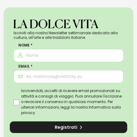
Poco fuori dal borgo troverete anche il
bel
Santuario della Madonna delle Grazie
e le
antiche Fonti
.
Iscriviti alla nostra Newsletter settimanale dedicata alla
Entrate nelle chiese di Monte Giberto e
cultura, all'arte e alle tradizioni italiane.
scopritene i dipinti di pregio ed i tesori
NOME *
nascosti!
Dopo una bella passeggiata culturale
EMAIL *
rilassatevi con un drink o un buon pranzo,
e godetevi la pace ed
i panorami
di
Iscrivendoti, accetti di ricevere email promozionali su
questo borgo.
attività e consigli di viaggio. Puoi annullare l'iscrizione
o revocare il consenso in qualsiasi momento. Per
ulteriori informazioni, leggi la nostra
Informativa sulla
Esplora Monte Giberto e i borghi vicini
privacy
Registrati
La chiesa di San Nicolò