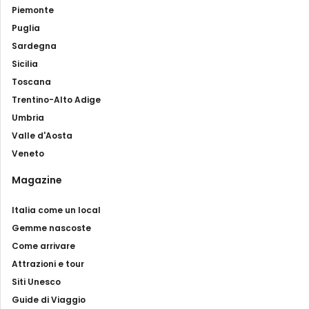
montegibertese Gilberto Todini.
Piemonte
Puglia
Infine, la chiesa di San Nicolò custodisce
Sardegna
un
prezioso organo
del 1797 realizzato dal
Sicilia
famoso organaro
Gaetano Callido
.
Toscana
Trentino-Alto Adige
Umbria
Il Palazzo Comunale e la Sala delle Volte
Valle d'Aosta
Veneto
Magazine
Italia come un local
Gemme nascoste
Come arrivare
Attrazioni e tour
Siti Unesco
Guide di Viaggio