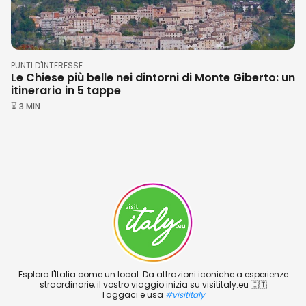
Qui la tranquillità è di casa e la bellezza
del territorio si fonde a quella
architettonica.
PUNTI D'INTERESSE
Il borgo conserva ancora il suo cuore
Le Chiese più belle nei dintorni di Monte Giberto: un
itinerario in 5 tappe
medievale. Camminerete tra stradine
⏳ 3 MIN
strette, case in pietra, chiese antiche e
palazzi nobiliari.
Passeggiando per il borgo
osserverete
anche i resti delle antiche
mura
medievali
con i suoi 2 torrioni, ed
arriverete al bellissimo Belvedere da
dove godrete di
viste stupende
su tutta
la vallata.
Esplora l'Italia come un local. Da attrazioni iconiche a esperienze
straordinarie, il vostro viaggio inizia su visititaly.eu 🇮🇹
Il cuore del borgo è
Piazza della Vittoria
Taggaci e usa
#visititaly