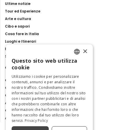
Ultime notizie
Tour ed Esperienze
Arte e cultura
Cibo e sapori
Cosa fare in Italia
Luoghi e Itinerari
Il Palazzo Comunale, nella centrale Piazza
×
Mostre, eventi e spettacoli
della Vittoria, è un edificio del XIII secolo
Storie e tradizioni
con un campanile-torre ed elementi
Questo sito web utilizza
ENGLISH
cookie
settecenteschi sulla facciata.
Contatti
ITALIAN
Utilizziamo i cookie per personalizzare
Chi siamo
All'interno del Palazzo Comunale, a piano
contenuti, annunci e per analizzare il
nostro traffico. Condividiamo inoltre
Collabora con noi
terra, si trova la splendida
Sala delle
informazioni sul tuo utilizzo del nostro sito
Contatti
Volte
che nel suo suggestivo ambiente
con i nostri partner pubblicitari e di analisi
Ambasciatrice dell'Eccellenza
che potrebbero combinarle con altre
con soffitto a volte, ospita una mostra
informazioni che hai fornito loro o che
Osservatorio Turismo
permanente di grande valore storico-
hanno raccolto dal tuo utilizzo dei loro
Area Riservata
servizi.
Privacy Policy
culturale e di pregio:
la
Collezione di