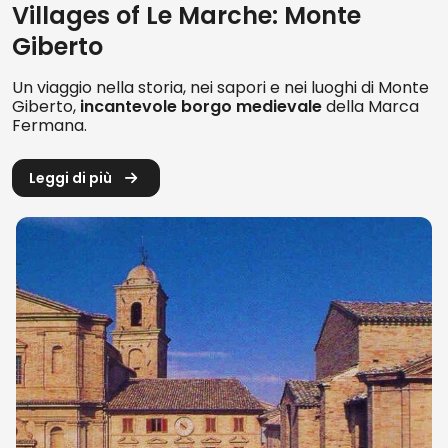
Villages of Le Marche: Monte
Giberto
Un viaggio nella storia, nei sapori e nei luoghi di Monte
La storia di Monte Giberto, inizia con i
Giberto,
incantevole borgo medievale
della Marca
Piceni
, antica popolazione che abitava le
Fermana.
Marche prima dell'arrivo dei romani (43
a.c).
Leggi di più
In epoca medievale, nell'attuale territorio
di Monte Giberto, erano presenti
due castelli
: il castello di Casale ed il
castello di Podio.
La prima fonte scritta che parla di
insediamenti nel territorio di Monte
Giberto risale al 1166.