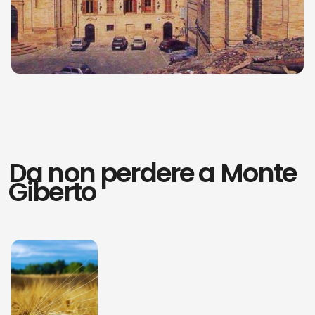
In questo documento si parla di un certo
Arnaldus Montis Giberti
che intorno alla
metà del secolo XII, divenne proprietario
del colle dove sorgeva l'antico e piccolo
centro abitato di Monte Giberto.
Il nome Mons Giberti si ritrova anche in
documenti successivi, difatti le fonti
scritte confermano che il nome del nome
Da non perdere a Monte
del borgo deriva proprio dal nome della
Giberto
potente famiglia picena
“ Gibertidi”
.
Alla fine del secolo XIII Monte Giberto
viene descritto come un centro abitato
più affermato tanto che tutte le chiese
presenti nel territorio circostante
facevano riferimento ad esso.