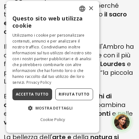
particolarmente interessanti perché
×
testimoniamo come in passato
il sacro
Questo sito web utilizza
ENGLISH
ed il profano si intrecciavano
cookie
continuamente.
ITALIAN
Utilizziamo i cookie per personalizzare
contenuti, annunci e per analizzare il
Il Santuario della Madonna dell'Ambro ha
nostro traffico. Condividiamo inoltre
informazioni sul tuo utilizzo del nostro sito
delle caratteristiche in comune con il più
con i nostri partner pubblicitari e di analisi
famoso
Santuario francese di Lourdes
e
che potrebbero combinarle con altre
informazioni che hai fornito loro o che
per questo è soprannominato “la piccola
hanno raccolto dal tuo utilizzo dei loro
Lourdes dei Sibillini.
servizi.
Privacy Policy
ACCETTA TUTTO
RIFIUTA TUTTO
Entrambe i Santuari sono
luoghi di
apparizione mariana
ad una bambina
MOSTRA DETTAGLI
ed entrambi si trovano
tra i monti
e nelle
Cookie Policy
vicinanze di un fiume.
La bellezza dell'
arte e
della
natura si