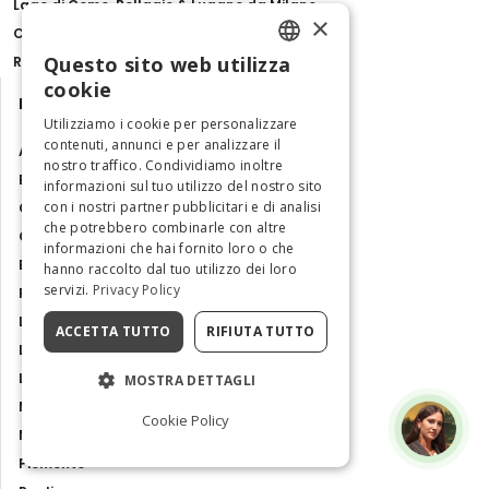
Lago di Como, Bellagio & Lugano da Milano
×
Catacombe di San Gennaro
Questo sito web utilizza
Ravenna Pass
ENGLISH
cookie
Destinazioni
ITALIAN
Utilizziamo i cookie per personalizzare
contenuti, annunci e per analizzare il
Abruzzo
nostro traffico. Condividiamo inoltre
Basilicata
informazioni sul tuo utilizzo del nostro sito
con i nostri partner pubblicitari e di analisi
Calabria
che potrebbero combinarle con altre
Campania
informazioni che hai fornito loro o che
Emilia Romagna
hanno raccolto dal tuo utilizzo dei loro
servizi.
Privacy Policy
Friuli Venezia Giulia
Lazio
ACCETTA TUTTO
RIFIUTA TUTTO
Liguria
Lombardia
MOSTRA DETTAGLI
Marche
Cookie Policy
Molise
Piemonte