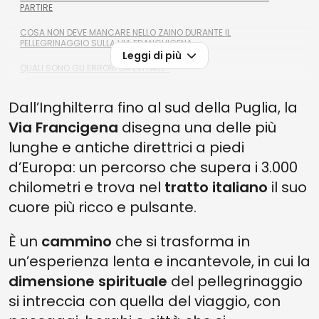
PARTIRE
COSA NON DEVE MANCARE NELLO ZAINO DURANTE IL
PELLEGRINAGGIO SULLA VIA FRANCHIGENA
Leggi di più
QUALI SONO GLI ERRORI DA EVITARE?
Dall’Inghilterra fino al sud della Puglia, la
Via Francigena
disegna una delle più
lunghe e antiche direttrici a piedi
d’Europa: un percorso che supera i 3.000
chilometri e trova nel
tratto italiano
il suo
cuore più ricco e pulsante.
È un
cammino
che si trasforma in
un’esperienza lenta e incantevole, in cui la
dimensione spirituale
del pellegrinaggio
si intreccia con quella del viaggio, con