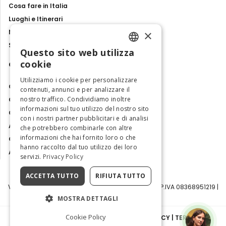
Cosa fare in Italia
Luoghi e Itinerari
×
Mostre, eventi e spettacoli
Storie e tradizioni
Questo sito web utilizza
ENGLISH
cookie
Contatti
ITALIAN
Utilizziamo i cookie per personalizzare
Chi siamo
contenuti, annunci e per analizzare il
nostro traffico. Condividiamo inoltre
Collabora con noi
informazioni sul tuo utilizzo del nostro sito
Contatti
con i nostri partner pubblicitari e di analisi
Ambasciatrice dell'Eccellenza
che potrebbero combinarle con altre
informazioni che hai fornito loro o che
Osservatorio Turismo
hanno raccolto dal tuo utilizzo dei loro
Area Riservata
servizi.
Privacy Policy
ACCETTA TUTTO
RIFIUTA TUTTO
Visit Italy Srl | Via Filippo Argelati, 10, 20143 Milano | P.IVA 08368951219 |
Capitale Sociale 50.000€
MOSTRA DETTAGLI
Cookie Policy
INFORMATIVA SULLA PRIVACY
|
COOKIE POLICY
|
TERMINI E
CONDIZIONI
|
TRASPARENZA