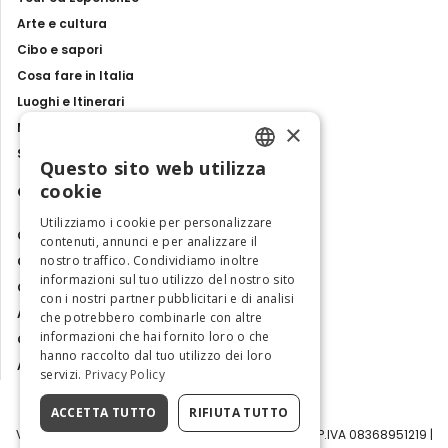
Arte e cultura
Cibo e sapori
Cosa fare in Italia
Luoghi e Itinerari
×
Mostre, eventi e spettacoli
Storie e tradizioni
Questo sito web utilizza
ENGLISH
cookie
Contatti
ITALIAN
Utilizziamo i cookie per personalizzare
Chi siamo
contenuti, annunci e per analizzare il
nostro traffico. Condividiamo inoltre
Collabora con noi
informazioni sul tuo utilizzo del nostro sito
Contatti
con i nostri partner pubblicitari e di analisi
Ambasciatrice dell'Eccellenza
che potrebbero combinarle con altre
informazioni che hai fornito loro o che
Osservatorio Turismo
hanno raccolto dal tuo utilizzo dei loro
Area Riservata
servizi.
Privacy Policy
ACCETTA TUTTO
RIFIUTA TUTTO
Visit Italy Srl | Via Filippo Argelati, 10, 20143 Milano | P.IVA 08368951219 |