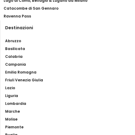
Lago di Como, Bellagio & Lugano da Milano
Catacombe di San Gennaro
Ravenna Pass
Destinazioni
Abruzzo
Basilicata
Calabria
Campania
Emilia Romagna
Friuli Venezia Giulia
Lazio
Liguria
Lombardia
Marche
Molise
Piemonte
Puglia