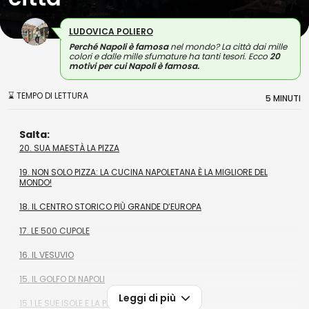
LUDOVICA POLIERO
Perché Napoli è famosa
nel mondo? La città dai mille
colori e dalle mille sfumature ha tanti tesori. Ecco
20
motivi per cui Napoli è famosa.
⌛ TEMPO DI LETTURA
5 MINUTI
Salta:
20. SUA MAESTÀ LA PIZZA
19. NON SOLO PIZZA: LA CUCINA NAPOLETANA È LA MIGLIORE DEL
MONDO!
18. IL CENTRO STORICO PIÙ GRANDE D’EUROPA
17. LE 500 CUPOLE
16. IL VESUVIO
15. IL GOLFO DI NAPOLI
Leggi di più
15.1 LE SUE ISOLE E LA PENISOLA SORRENTINA