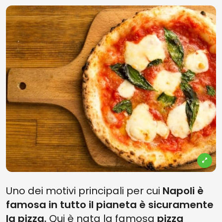
Uno dei motivi principali per cui
Napoli è
famosa in tutto il pianeta è sicuramente
la pizza.
Qui è nata la famosa
pizza