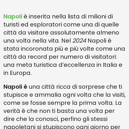
15.2 LA PENISOLA FLEGREA
Napoli
è inserita nella lista di milioni di
14. IL PRESEPE
turisti ed esploratori come una di quelle
13. LA CANZONE NAPOLETANA
città da visitare assolutamente almeno
12. IL TEATRO NAPOLETANO
una volta nella vita. Nel
2024
Napoli è
stata incoronata più e più volte come una
11. IL MITO DI MARADONA
città da record per numero di visitatori:
10. IL SANGUE DI SAN GENNARO
una meta turistica d’eccellenza in Italia e
9. LA SUA METRO ARTISTICA
in Europa.
8. I SUOI MERCATI
Napoli è
una città ricca di sorprese che ti
7. LA SUA STREET ART
stupisce e ammalia ogni volta che la visiti,
6. LA LINGUA NAPOLETANA: PATRIMONIO IMMATERIALE DELL’UNESCO
come se fosse sempre la prima volta. La
5. LE SUE VISCERE SOTTERRANEE
verità è che non ti basta una volta per
dire che la conosci, perfino gli stessi
4. LA SCARAMANZIA NAPOLETANA
napoletani si stupiscono ogni giorno per
3. IL CAFFÈ NAPOLETANO