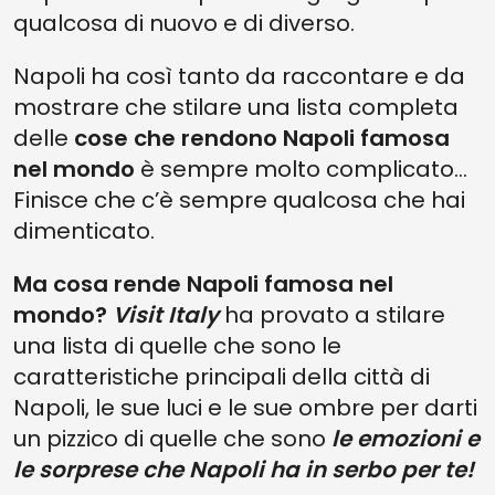
qualcosa di nuovo e di diverso.
2. IL PARCO ARCHEOLOGICO DI POMPEI
Napoli ha così tanto da raccontare e da
1. I PARCHI PUBBLICI E LE ZONE VERDI: POLMONI NATURALI
mostrare che stilare una lista completa
COME GODERE AL MEGLIO NAPOLI?
delle
cose che rendono Napoli famosa
nel mondo
è sempre molto complicato…
Finisce che c’è sempre qualcosa che hai
dimenticato.
Ma cosa rende Napoli famosa nel
mondo?
Visit Italy
ha provato a stilare
una lista di quelle che sono le
caratteristiche principali della città di
Napoli, le sue luci e le sue ombre per darti
un pizzico di quelle che sono
le emozioni e
le sorprese che Napoli ha in serbo per te!