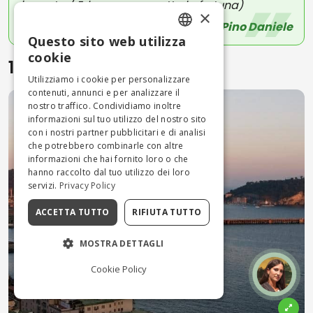
importa / Ed ognuno aspetta la fortuna)
×
Napule è - Pino Daniele
Questo sito web utilizza
ENGLISH
cookie
15.2 La Penisola Flegrea
ITALIAN
Utilizziamo i cookie per personalizzare
contenuti, annunci e per analizzare il
nostro traffico. Condividiamo inoltre
informazioni sul tuo utilizzo del nostro sito
con i nostri partner pubblicitari e di analisi
che potrebbero combinarle con altre
informazioni che hai fornito loro o che
hanno raccolto dal tuo utilizzo dei loro
servizi.
Privacy Policy
ACCETTA TUTTO
RIFIUTA TUTTO
MOSTRA DETTAGLI
Cookie Policy