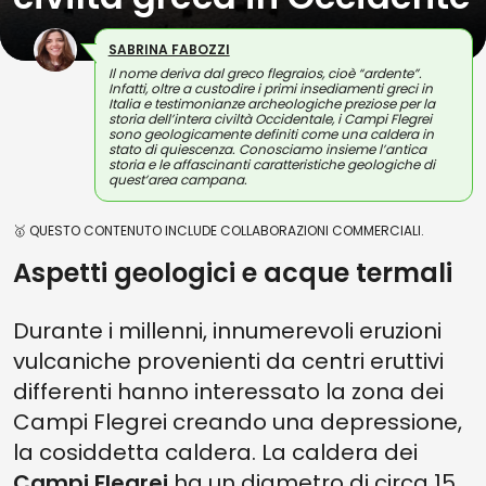
SABRINA FABOZZI
Il nome deriva dal greco flegraios, cioè “ardente”.
Infatti, oltre a custodire i primi insediamenti greci in
Italia e testimonianze archeologiche preziose per la
storia dell’intera civiltà Occidentale, i Campi Flegrei
sono geologicamente definiti come una caldera in
stato di quiescenza. Conosciamo insieme l’antica
storia e le affascinanti caratteristiche geologiche di
quest’area campana.
🥇 QUESTO CONTENUTO INCLUDE COLLABORAZIONI COMMERCIALI.
Aspetti geologici e acque termali
Durante i millenni, innumerevoli eruzioni
vulcaniche provenienti da centri eruttivi
differenti hanno interessato la zona dei
Campi Flegrei creando una depressione,
la cosiddetta caldera. La caldera dei
Campi Flegrei
ha un diametro di circa 15