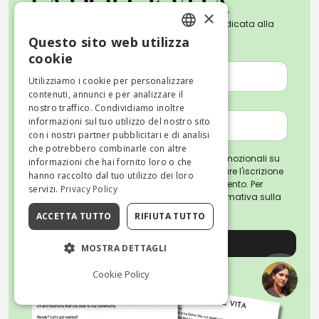
×
Iscriviti alla nostra Newsletter settimanale dedicata alla
cultura, all'arte e alle tradizioni italiane.
Questo sito web utilizza
ENGLISH
NOME *
cookie
ITALIAN
Utilizziamo i cookie per personalizzare
contenuti, annunci e per analizzare il
EMAIL *
nostro traffico. Condividiamo inoltre
informazioni sul tuo utilizzo del nostro sito
con i nostri partner pubblicitari e di analisi
che potrebbero combinarle con altre
Iscrivendoti, accetti di ricevere email promozionali su
informazioni che hai fornito loro o che
attività e consigli di viaggio. Puoi annullare l'iscrizione
hanno raccolto dal tuo utilizzo dei loro
o revocare il consenso in qualsiasi momento. Per
servizi.
Privacy Policy
ulteriori informazioni, leggi la nostra
Informativa sulla
privacy
ACCETTA TUTTO
RIFIUTA TUTTO
Registrati
MOSTRA DETTAGLI
Cookie Policy