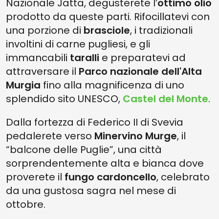
Nazionale Jatta, degusterete l’
ottimo olio
prodotto da queste parti. Rifocillatevi con
una porzione di
brasciole
, i tradizionali
involtini di carne pugliesi, e gli
immancabili
taralli
e preparatevi ad
attraversare il
Parco nazionale dell'Alta
Murgia
fino alla magnificenza di uno
splendido sito UNESCO,
Castel del Monte
.
Dalla fortezza di Federico II di Svevia
pedalerete verso
Minervino Murge
, il
“balcone delle Puglie”, una città
sorprendentemente alta e bianca dove
proverete il
fungo cardoncello
, celebrato
da una gustosa sagra nel mese di
ottobre.