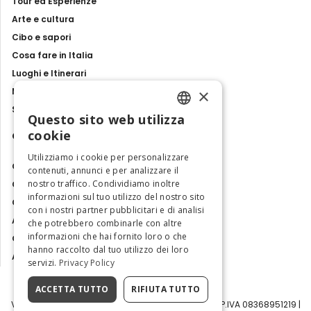
Tour ed Esperienze
Arte e cultura
Cibo e sapori
Cosa fare in Italia
Luoghi e Itinerari
×
Mostre, eventi e spettacoli
Storie e tradizioni
Questo sito web utilizza
ENGLISH
cookie
Contatti
ITALIAN
Utilizziamo i cookie per personalizzare
Chi siamo
contenuti, annunci e per analizzare il
nostro traffico. Condividiamo inoltre
Collabora con noi
informazioni sul tuo utilizzo del nostro sito
Contatti
con i nostri partner pubblicitari e di analisi
Ambasciatrice dell'Eccellenza
che potrebbero combinarle con altre
informazioni che hai fornito loro o che
Osservatorio Turismo
hanno raccolto dal tuo utilizzo dei loro
Area Riservata
servizi.
Privacy Policy
ACCETTA TUTTO
RIFIUTA TUTTO
Visit Italy Srl | Via Filippo Argelati, 10, 20143 Milano | P.IVA 08368951219 |