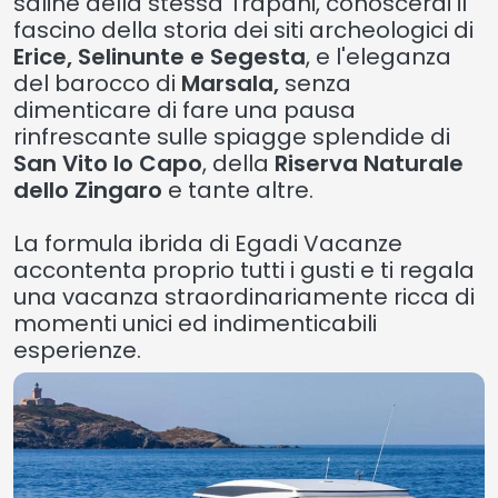
saline della stessa Trapani, conoscerai il
fascino della storia dei siti archeologici di
Erice, Selinunte e Segesta
, e l'eleganza
del barocco di
Marsala,
senza
dimenticare di fare una pausa
rinfrescante sulle spiagge splendide di
San Vito lo Capo
, della
Riserva Naturale
dello Zingaro
e tante altre.
La formula ibrida di Egadi Vacanze
accontenta proprio tutti i gusti e ti regala
una vacanza straordinariamente ricca di
momenti unici ed indimenticabili
esperienze.