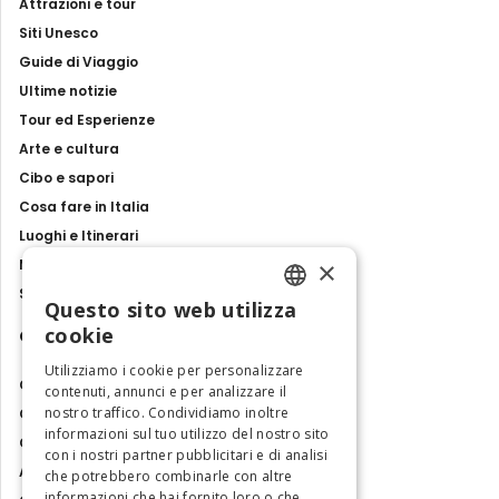
Attrazioni e tour
Siti Unesco
Guide di Viaggio
Ultime notizie
Tour ed Esperienze
Arte e cultura
Cibo e sapori
Cosa fare in Italia
Luoghi e Itinerari
×
Mostre, eventi e spettacoli
Storie e tradizioni
Questo sito web utilizza
ENGLISH
cookie
Contatti
ITALIAN
Utilizziamo i cookie per personalizzare
Chi siamo
contenuti, annunci e per analizzare il
nostro traffico. Condividiamo inoltre
Collabora con noi
informazioni sul tuo utilizzo del nostro sito
Contatti
con i nostri partner pubblicitari e di analisi
Ambasciatrice dell'Eccellenza
che potrebbero combinarle con altre
informazioni che hai fornito loro o che