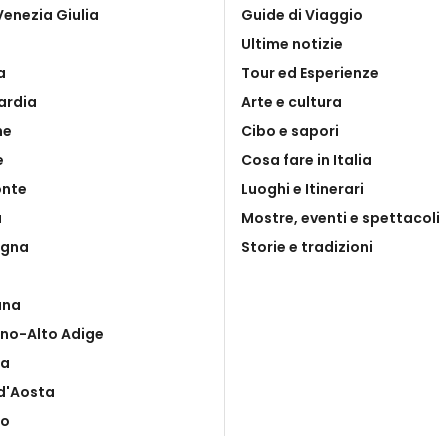
 Venezia Giulia
Guide di Viaggio
Ultime notizie
a
Tour ed Esperienze
ardia
Arte e cultura
he
Cibo e sapori
e
Cosa fare in Italia
onte
Luoghi e Itinerari
a
Mostre, eventi e spettacoli
egna
Storie e tradizioni
ana
ino-Alto Adige
ia
 d'Aosta
to