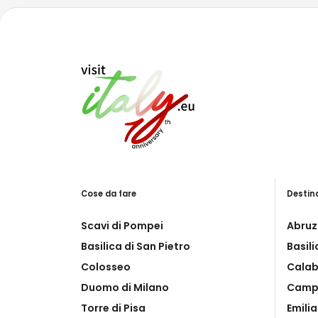
Cose da fare
Destin
Scavi di Pompei
Abruz
Basilica di San Pietro
Basil
Colosseo
Calab
Duomo di Milano
Camp
Torre di Pisa
Emili