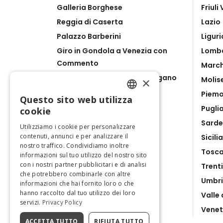
Galleria Borghese
Friuli
Reggia di Caserta
Lazio
Palazzo Barberini
Liguri
Giro in Gondola a Venezia con
Lomb
Commento
Marc
Lago di Como, Bellagio & Lugano
Molis
×
da Milano
Piem
Questo sito web utilizza
Catacombe di San Gennaro
ENGLISH
Pugli
cookie
Ravenna Pass
Sard
ITALIAN
Utilizziamo i cookie per personalizzare
contenuti, annunci e per analizzare il
Sicilia
nostro traffico. Condividiamo inoltre
Tosc
informazioni sul tuo utilizzo del nostro sito
con i nostri partner pubblicitari e di analisi
Trent
che potrebbero combinarle con altre
Umbr
informazioni che hai fornito loro o che
hanno raccolto dal tuo utilizzo dei loro
Valle
servizi.
Privacy Policy
Vene
ACCETTA TUTTO
RIFIUTA TUTTO