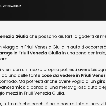
ULI VENEZIA GIULIA
 Venezia Giulia
che possono aiutarti a goderti al m
viaggio in Friuli Venezia Giulia in auto ti occorre
rage in Friuli Venezia Giulia
in una zona centrale,
tare.
 ci vieni con un mezzo proprio potresti avere bisog
a ad una delle tante
cose da vedere in Friuli Venezi
 comodo. Ma potresti anche avere voglia di un
giro
 panoramico
a bordo di una meravigliosa auto d'ep
io mezzi in Friuli Venezia Giulia.
utto ciò che cerchi è nella nostra lista di servizi in