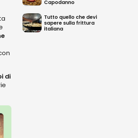
Capodanno
Tutto quello che devi
ta
sapere sulla frittura
e
italiana
he
 con
pi di
ie