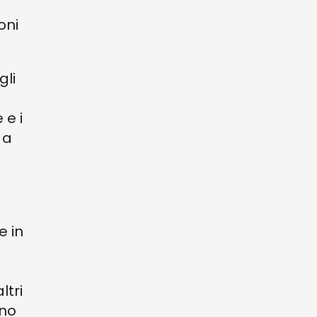
oni
gli
 e i
 a
e in
ltri
ano