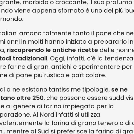
grante, morbido o croccante, il suo profumo
ndo viene appena sfornato è uno dei più bu
 mondo.
 italiani amano talmente tanto il pane che ne
imi anni in molti hanno iniziato a prepararlo in
a,
riscoprendo le antiche ricette
delle nonne
odi tradizionali
. Oggi, infatti, c’è la tendenza
re farine di grani antichi e sperimentare per
me di pane più rustico e particolare.
Italia ne esistono tantissime tipologie,
se ne
tano oltre 250
, che possono essere suddivis
e al genere di farina impiegata per la
arazione. Al Nord infatti si utilizza
valentemente la farina di grano tenero o di a
i, mentre al Sud si preferisce la farina di gr