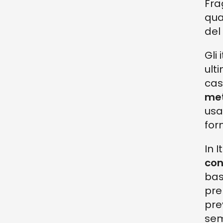
Fra
qua
del
Gli
ult
cas
met
usa
for
In 
con
bas
prep
pre
sem