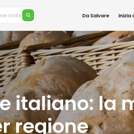
Da Salvare
Inizia
ne italiano: la
r regione