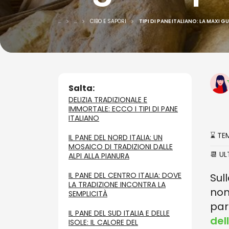
...
...
CIBO E SAPORI
TIPI DI PANE ITALIANO: LA MAXI 
Salta:
DELIZIA TRADIZIONALE E
IMMORTALE: ECCO I TIPI DI PANE
ITALIANO
⌛ TE
IL PANE DEL NORD ITALIA: UN
MOSAICO DI TRADIZIONI DALLE
📆 U
ALPI ALLA PIANURA
IL PANE DEL CENTRO ITALIA: DOVE
Sul
LA TRADIZIONE INCONTRA LA
non
SEMPLICITÀ
par
IL PANE DEL SUD ITALIA E DELLE
del
ISOLE: IL CALORE DEL