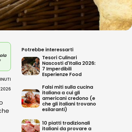
Potrebbe interessarti
ola
Tesori Culinari
e
Nascosti d'Italia 2026:
7 Imperdibili
Esperienze Food
INUTI
Falsi miti sulla cucina
/2026
italiana a cui gli
americani credono (e
o
che gli italiani trovano
esilaranti)
che
10 piatti tradizionali
italiani da provare a