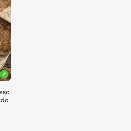
esso
ado