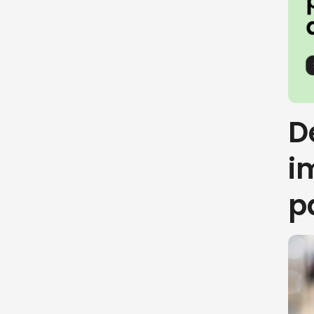
D
i
p