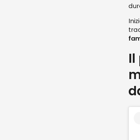
dur
Ini
tra
fam
I
m
d