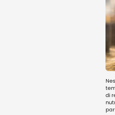
Nes
tem
di r
nutr
par