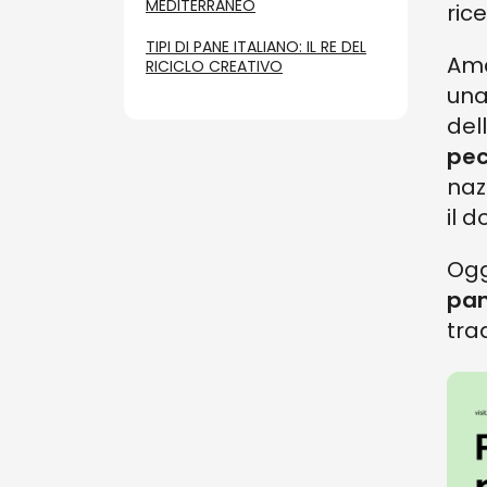
MEDITERRANEO
rice
TIPI DI PANE ITALIANO: IL RE DEL
Ama
RICICLO CREATIVO
una
del
pec
naz
il d
Ogg
pan
trad