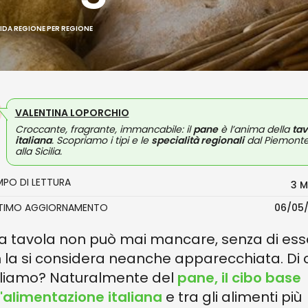
GUIDA REGIONE PER REGIONE
VALENTINA LOPORCHIO
Croccante, fragrante, immancabile: il
pane
è l’anima della
tav
italiana
. Scopriamo i tipi e le
specialità regionali
dal Piemont
alla Sicilia.
MPO DI LETTURA
3 M
LTIMO AGGIORNAMENTO
06/05
la tavola non può mai mancare, senza di ess
 la si considera neanche apparecchiata. Di 
liamo? Naturalmente del
pane
, il cibo base
l'alimentazione italiana
e tra gli alimenti più