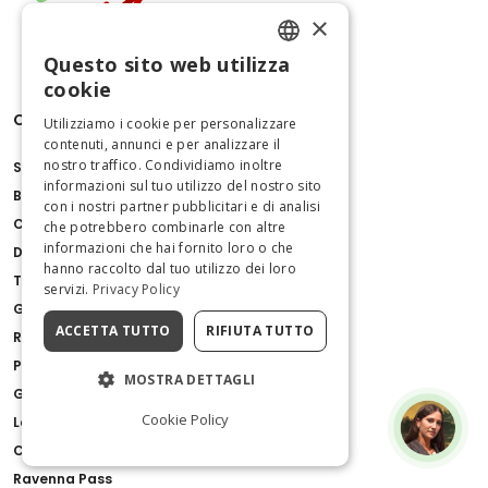
×
Questo sito web utilizza
ENGLISH
cookie
Cose da fare
ITALIAN
Utilizziamo i cookie per personalizzare
contenuti, annunci e per analizzare il
nostro traffico. Condividiamo inoltre
Scavi di Pompei
informazioni sul tuo utilizzo del nostro sito
Basilica di San Pietro
con i nostri partner pubblicitari e di analisi
Colosseo
che potrebbero combinarle con altre
informazioni che hai fornito loro o che
Duomo di Milano
hanno raccolto dal tuo utilizzo dei loro
Torre di Pisa
servizi.
Privacy Policy
Galleria Borghese
ACCETTA TUTTO
RIFIUTA TUTTO
Reggia di Caserta
Palazzo Barberini
MOSTRA DETTAGLI
Giro in Gondola a Venezia con Commento
Cookie Policy
Lago di Como, Bellagio & Lugano da Milano
Catacombe di San Gennaro
Ravenna Pass