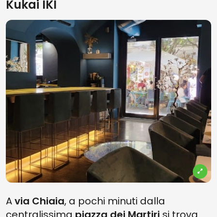
Kukai IKI
A
via Chiaia
, a pochi minuti dalla
centralissima
piazza dei Martiri
si trova