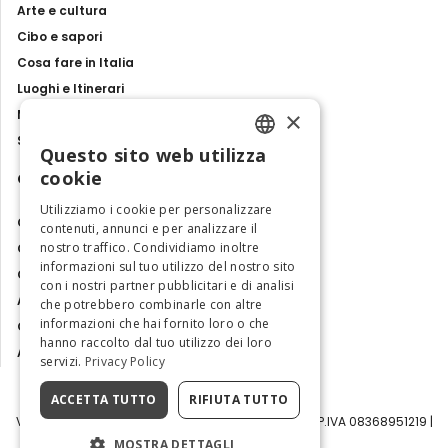
Arte e cultura
Cibo e sapori
Cosa fare in Italia
Luoghi e Itinerari
×
Mostre, eventi e spettacoli
Storie e tradizioni
Questo sito web utilizza
ENGLISH
cookie
Contatti
ITALIAN
Utilizziamo i cookie per personalizzare
Chi siamo
contenuti, annunci e per analizzare il
nostro traffico. Condividiamo inoltre
Collabora con noi
informazioni sul tuo utilizzo del nostro sito
Contatti
con i nostri partner pubblicitari e di analisi
Ambasciatrice dell'Eccellenza
che potrebbero combinarle con altre
informazioni che hai fornito loro o che
Osservatorio Turismo
hanno raccolto dal tuo utilizzo dei loro
Area Riservata
servizi.
Privacy Policy
ACCETTA TUTTO
RIFIUTA TUTTO
Visit Italy Srl | Via Filippo Argelati, 10, 20143 Milano | P.IVA 08368951219 |
Capitale Sociale 50.000€
MOSTRA DETTAGLI