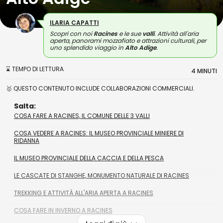
ILARIA CAPATTI
Scopri con noi
Racines
e le sue
valli
. Attività all'aria
aperta, panorami mozzafiato e attrazioni culturali, per
uno splendido viaggio in
Alto Adige
.
⌛ TEMPO DI LETTURA
4 MINUTI
🥇 QUESTO CONTENUTO INCLUDE COLLABORAZIONI COMMERCIALI.
Salta:
COSA FARE A RACINES, IL COMUNE DELLE 3 VALLI
COSA VEDERE A RACINES: IL MUSEO PROVINCIALE MINIERE DI
RIDANNA
IL MUSEO PROVINCIALE DELLA CACCIA E DELLA PESCA
LE CASCATE DI STANGHE, MONUMENTO NATURALE DI RACINES
TREKKING E ATTIVITÀ ALL'ARIA APERTA A RACINES
COSA FARE IN INVERNO A RACINES