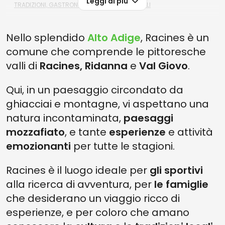
Leggi di più
TRADIZIONI, GASTRONOMIA E EVENTI CULTURALI
COME ARRIVARE A RACINES
Nello splendido
Alto Adige
, Racines è un
COSA VISITARE NEI DINTORNI DI RACINES
comune che comprende le pittoresche
valli di
Racines, Ridanna
e
Val Giovo
.
Qui, in un paesaggio circondato da
ghiacciai e montagne, vi aspettano una
natura incontaminata,
paesaggi
mozzafiato
, e tante
esperienze
e attività
emozionanti
per tutte le stagioni.
Racines è il luogo ideale per
gli sportivi
alla ricerca di avventura, per
le famiglie
che desiderano un viaggio ricco di
esperienze, e per coloro che amano