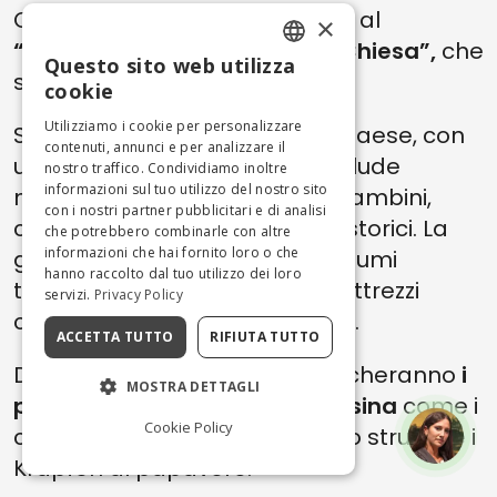
Casateia, potrete partecipare al
×
“Kirchtag” o “Giornata della Chiesa”,
che
Questo sito web utilizza
ENGLISH
si svolge di domenica.
cookie
ITALIAN
Utilizziamo i cookie per personalizzare
Si tratta di una tipica festa di paese, con
contenuti, annunci e per analizzare il
un ampio programma che include
nostro traffico. Condividiamo inoltre
informazioni sul tuo utilizzo del nostro sito
musica, intrattenimento per bambini,
con i nostri partner pubblicitari e di analisi
cucina tradizionale e costumi storici. La
che potrebbero combinarle con altre
informazioni che hai fornito loro o che
gente del posto sfila con i costumi
hanno raccolto dal tuo utilizzo dei loro
tradizionali, portando con sé attrezzi
servizi.
Privacy Policy
contadini usati diversi secoli fa.
ACCETTA TUTTO
RIFIUTA TUTTO
Durante il “Kirchtag” non mancheranno
i
MOSTRA DETTAGLI
piatti della tradizione altoatesina
come i
Cookie Policy
canederli e i dolci tipici come lo strudel e i
Krapfen al papavero.