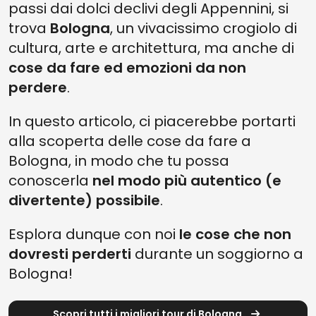
passi dai dolci declivi degli Appennini, si
4. LA MERAVIGLIA DEL PORTICO PIÙ LUNGO DEL MONDO
trova
Bologna
, un vivacissimo crogiolo di
3. UNA PASSEGGIATA NEL PARCO DI VILLA SPADA
cultura, arte e architettura, ma anche di
2. IL TOUR DELLA PIÙ ANTICA SEDE DELL’UNIVERSITÀ DI BOLOGNA
cose da fare ed emozioni da non
perdere
1. COME CONCLUDERE AL MEGLIO LA GIORNATA
.
QUALI COSE DA FARE A BOLOGNA MANCANO ANCORA ALLA TUA
In questo articolo, ci piacerebbe portarti
LISTA?
alla scoperta delle cose da fare a
Bologna, in modo che tu possa
conoscerla
nel modo più autentico (e
divertente) possibile
.
Esplora dunque con noi
le cose che non
dovresti perderti
durante un soggiorno a
Bologna!
Scopri tutti i migliori tour di Bologna