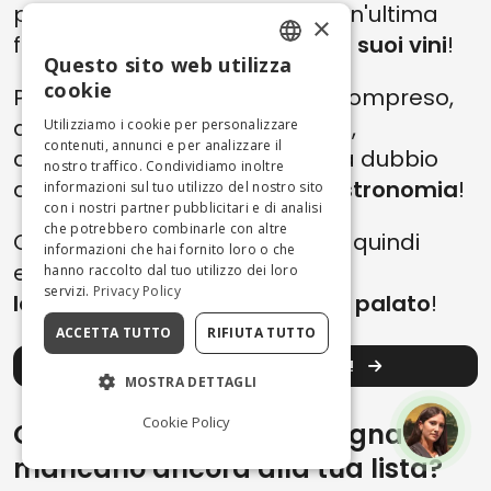
pensato che mancasse solo un'ultima
×
fonte di ispirazione:
un tour dei suoi vini
!
Questo sito web utilizza
ENGLISH
cookie
Perché, in fondo, lo abbiamo compreso,
ITALIAN
questa città è sinonimo di arte,
Utilizziamo i cookie per personalizzare
contenuti, annunci e per analizzare il
architettura e storia, ma senza dubbio
nostro traffico. Condividiamo inoltre
anche di un’
invidiabile enogastronomia
!
informazioni sul tuo utilizzo del nostro sito
con i nostri partner pubblicitari e di analisi
che potrebbero combinarle con altre
Con una guida esperta, potrai quindi
informazioni che hai fornito loro o che
esplorare le strade di Bologna
hanno raccolto dal tuo utilizzo dei loro
servizi.
Privacy Policy
lasciandoti condurre… dal tuo palato
!
ACCETTA TUTTO
RIFIUTA TUTTO
Prenota ora il tuo tour del vino!
MOSTRA DETTAGLI
Cookie Policy
Quali cose da fare a Bologna
mancano ancora alla tua lista?