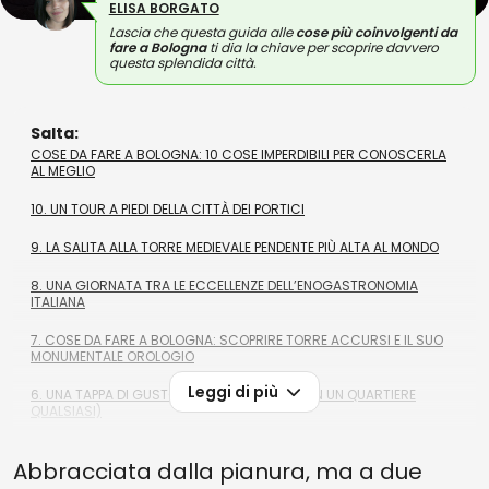
ELISA BORGATO
Lascia che questa guida alle
cose più coinvolgenti da
fare a Bologna
ti dia la chiave per scoprire davvero
questa splendida città.
Salta:
COSE DA FARE A BOLOGNA: 10 COSE IMPERDIBILI PER CONOSCERLA
AL MEGLIO
10. UN TOUR A PIEDI DELLA CITTÀ DEI PORTICI
9. LA SALITA ALLA TORRE MEDIEVALE PENDENTE PIÙ ALTA AL MONDO
8. UNA GIORNATA TRA LE ECCELLENZE DELL’ENOGASTRONOMIA
ITALIANA
7. COSE DA FARE A BOLOGNA: SCOPRIRE TORRE ACCURSI E IL SUO
MONUMENTALE OROLOGIO
Leggi di più
6. UNA TAPPA DI GUSTO AL MERCATO (E NON IN UN QUARTIERE
QUALSIASI)
5. TRA LE COSE DA FARE A BOLOGNA, UN TOUR DELLA SUA BASILICA
Abbracciata dalla pianura, ma a due
PIÙ GRANDE