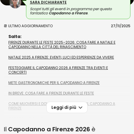
SARA DICHIARANTE
Scopri tutti gli eventi in programma per questo
fantastico
Capodanno a Firenze
.
📆 ULTIMO AGGIORNAMENTO
27/11/2025
Salta:
FIRENZE DURANTE LE FESTE 2025–2026: COSA FARE A NATALE E
CAPODANNO NELLA CITTÀ DEL RINASCIMENTO
NATALE 2025 A FIRENZE: EVENTI, LUCI ED ESPERIENZE DA VIVERE
FESTEGGIARE IL CAPODANNO 2026 A FIRENZE TRA EVENTI E
CONCERTI
METE GASTRONOMICHE PER IL CAPODANNO A FIRENZE
IN BREVE: COSA FARE A FIRENZE DURANTE LE FESTE
COME MUOVERSI E DOVE PARCHEGGIARE PER IL CAPODANNO A
Leggi di più
FIRENZE
GARAGE NAZIONALE
Il
Capodanno a Firenze 2026
è
CENTRAL PARKING FIRENZE