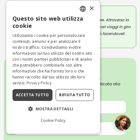
×
SARA DICHIARANTE
Questo sito web utilizza
Sono una sognatrice ed amo viaggiare. Attraverso la
ENGLISH
cookie
scrittura vi racconto ciò che vivo nei vari viaggi in giro
per l'Italia e vi parlo dei posti che visito facendoveli
ITALIAN
Utilizziamo i cookie per personalizzare
guardare attraverso i miei occhi.
contenuti, annunci e per analizzare il
nostro traffico. Condividiamo inoltre
informazioni sul tuo utilizzo del nostro sito
con i nostri partner pubblicitari e di analisi
che potrebbero combinarle con altre
informazioni che hai fornito loro o che
hanno raccolto dal tuo utilizzo dei loro
servizi.
Privacy Policy
Iscriviti alla nostra Newsletter settimanale dedicata alla
cultura, all'arte e alle tradizioni italiane.
ACCETTA TUTTO
RIFIUTA TUTTO
NOME *
MOSTRA DETTAGLI
EMAIL *
Cookie Policy