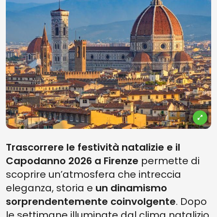
Trascorrere le festività natalizie e il
Capodanno 2026 a Firenze
permette di
scoprire un’atmosfera che intreccia
eleganza, storia e
un dinamismo
sorprendentemente coinvolgente
. Dopo
le settimane illuminate dal clima natalizio,